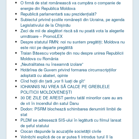
O firmă de stat românească va cumpăra o companie de
energie din Republica Moldova
Republică parlamentară sau prezidențială?
Subiectul privind şcolile româneşti din Ucraina, pe agenda
Legislativului de la Chişinău
Zeci de mii de alegători riscă să nu poată vota la alegerile
următoare – PromoLEX
Despre statutul RMN: noi nu suntem pregătiți; Moldova nu
este nici pe departe pregătită
Traian Băsescu vorbește din nou despre unirea Republicii
Moldova cu România
„Neutralitatea nu înseamnă izolare”
Hotărîrea de Guvern privind formarea circumscripțiilor
adoptată cu abateri, opinie
Cînd hoții din țară „vor fi luați de gît”
IOHANNIS NU VREA SĂ CALCE PE GREBLELE
POLITICII MOLDOVENEȘTI
30 DE ZILE DE AREST pentru tatăl minorilor care au ars
de vii în incendiul din satul Danu
Dodon: PSRM blochează schimbarea denumirii limbii de
stat
PLDM se adresează SIS-ului în legătură cu filmul lansat
de șeful statului
Ciocan răspunde la acuzațiile societății civile
Volnițchi explică de ce ar putea fi introdus turul II la