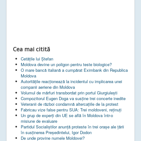
Cea mai citită
Cetățile lui Ștefan
Moldova devine un poligon pentru teste biologice?
O mare bancă italiană a cumpărat Eximbank din Republica
Moldova
Autoritățile reacționează la incidentul cu implicarea unei
companii aeriene din Moldova
Volumul de mărfuri transbordat prin portul Giurgiulești
Compozitorul Eugen Doga va susţine trei concerte inedite
Veteranii de război condamnă altercaţiile de la protest
Fabricau vize false pentru SUA: Trei moldoveni, reținuți
Un grup de experţi din UE se află în Moldova într-o
misiune de evaluare
Partidul Socialiștilor anunță proteste în trei orașe ale țării
în susținerea Președintelui, Igor Dodon
De unde provine numele Moldovei?