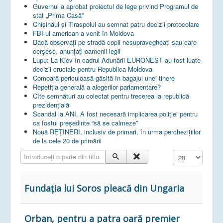
Guvernul a aprobat proiectul de lege privind Programul de
stat „Prima Casă”
Chișinăul și Tiraspolul au semnat patru decizii protocolare
FBI-ul american a venit în Moldova
Dacă observați pe stradă copii nesupravegheați sau care
cerșesc, anunțați oamenii legii
Lupu: La Kiev în cadrul Adunării EURONEST au fost luate
decizii cruciale pentru Republica Moldova
Comoară periculoasă găsită în bagajul unei tinere
Repetiția generală a alegerilor parlamentare?
Cîte semnături au colectat pentru trecerea la republică
prezidențială
Scandal la ANI. A fost necesară implicarea poliției pentru
ca fostul președinte “să se calmeze”
Nouă REȚINERI, inclusiv de primari, în urma perchezițiilor
de la cele 20 de primării
Introduceți o parte din titlu.
Afișare #
Fundația lui Soros pleacă din Ungaria
Orban, pentru a patra oară premier