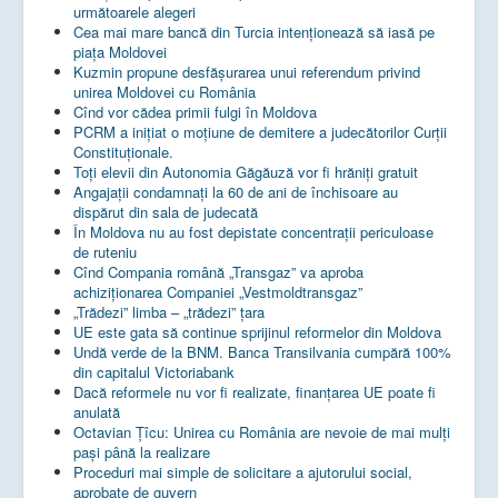
următoarele alegeri
Cea mai mare bancă din Turcia intenționează să iasă pe
piața Moldovei
Kuzmin propune desfășurarea unui referendum privind
unirea Moldovei cu România
Cînd vor cădea primii fulgi în Moldova
PCRM a iniţiat o moţiune de demitere a judecătorilor Curţii
Constituţionale.
Toţi elevii din Autonomia Găgăuză vor fi hrăniţi gratuit
Angajații condamnați la 60 de ani de închisoare au
dispărut din sala de judecată
În Moldova nu au fost depistate concentrații periculoase
de ruteniu
Cînd Compania română „Transgaz” va aproba
achiziționarea Companiei „Vestmoldtransgaz”
„Trădezi” limba – „trădezi” țara
UE este gata să continue sprijinul reformelor din Moldova
Undă verde de la BNM. Banca Transilvania cumpără 100%
din capitalul Victoriabank
Dacă reformele nu vor fi realizate, finanţarea UE poate fi
anulată
Octavian Țîcu: Unirea cu România are nevoie de mai mulți
pași până la realizare
Proceduri mai simple de solicitare a ajutorului social,
aprobate de guvern