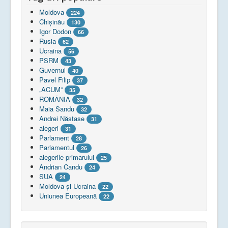
Moldova
224
Chişinău
130
Igor Dodon
66
Rusia
62
Ucraina
56
PSRM
43
Guvernul
40
Pavel Filip
37
„ACUM”
35
ROMÂNIA
32
Maia Sandu
32
Andrei Năstase
31
alegeri
31
Parlament
28
Parlamentul
26
alegerile primarului
25
Andrian Candu
24
SUA
24
Moldova și Ucraina
22
Uniunea Europeană
22