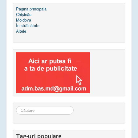
Pagina principală
Chișinău
Moldova
În străinătate
Altele
Căutare
...
Tag-uri populare