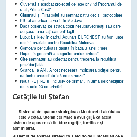
Guvernul a aprobat proiectul de lege privind Programul de
stat „Prima Casă”
Chișinăul și Tiraspolul au semnat patru decizii protocolare
FBI-ul american a venit în Moldova
Dacă observați pe stradă copii nesupravegheați sau care
cerșesc, anunțați oamenii legii
Lupu: La Kiev în cadrul Adunării EURONEST au fost luate
decizii cruciale pentru Republica Moldova
Comoară periculoasă găsită în bagajul unei tinere
Repetiția generală a alegerilor parlamentare?
Cîte semnături au colectat pentru trecerea la republică
prezidențială
Scandal la ANI. A fost necesară implicarea poliției pentru
ca fostul președinte “să se calmeze”
Nouă REȚINERI, inclusiv de primari, în urma perchezițiilor
de la cele 20 de primării
Cetățile lui Ștefan
Sistemul de apărare strategică a Moldovei îl alcătuiau
cele 9 cetăţi. Ştefan cel Mare a avut grijă ca acest
sistem de apărare să fie bine îngrijit, fortificat şi
administrat.
Sistemul de apărare strategică a Moldovei îl alcătuiau cele