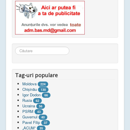
Căutare
...
Tag-uri populare
Moldova
224
Chişinău
130
Igor Dodon
66
Rusia
62
Ucraina
56
PSRM
43
Guvernul
40
Pavel Filip
37
„ACUM”
35