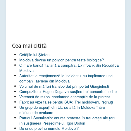
Cea mai citită
Cetățile lui Ștefan
Moldova devine un poligon pentru teste biologice?
O mare bancă italiană a cumpărat Eximbank din Republica
Moldova
Autoritățile reacționează la incidentul cu implicarea unei
companii aeriene din Moldova
Volumul de mărfuri transbordat prin portul Giurgiulești
Compozitorul Eugen Doga va susţine trei concerte inedite
Veteranii de război condamnă altercaţiile de la protest
Fabricau vize false pentru SUA: Trei moldoveni, reținuți
Un grup de experţi din UE se află în Moldova într-o
misiune de evaluare
Partidul Socialiștilor anunță proteste în trei orașe ale țării
în susținerea Președintelui, Igor Dodon
De unde provine numele Moldovei?