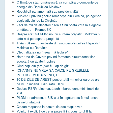
O firmă de stat românească va cumpăra o companie de
energie din Republica Moldova
Republică parlamentară sau prezidențială?
Subiectul privind şcolile româneşti din Ucraina, pe agenda
Legislativului de la Chişinău
Zeci de mii de alegători riscă să nu poată vota la alegerile
următoare – PromoLEX
Despre statutul RMN: noi nu suntem pregătiți; Moldova nu
este nici pe departe pregătită
Traian Băsescu vorbește din nou despre unirea Republicii
Moldova cu România
„Neutralitatea nu înseamnă izolare”
Hotărîrea de Guvern privind formarea circumscripțiilor
adoptată cu abateri, opinie
Cînd hoții din țară „vor fi luați de gît”
IOHANNIS NU VREA SĂ CALCE PE GREBLELE
POLITICII MOLDOVENEȘTI
30 DE ZILE DE AREST pentru tatăl minorilor care au ars
de vii în incendiul din satul Danu
Dodon: PSRM blochează schimbarea denumirii limbii de
stat
PLDM se adresează SIS-ului în legătură cu filmul lansat
de șeful statului
Ciocan răspunde la acuzațiile societății civile
Volnițchi explică de ce ar putea fi introdus turul II la