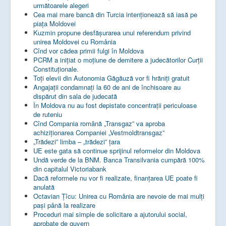
următoarele alegeri
Cea mai mare bancă din Turcia intenționează să iasă pe
piața Moldovei
Kuzmin propune desfășurarea unui referendum privind
unirea Moldovei cu România
Cînd vor cădea primii fulgi în Moldova
PCRM a iniţiat o moţiune de demitere a judecătorilor Curţii
Constituţionale.
Toţi elevii din Autonomia Găgăuză vor fi hrăniţi gratuit
Angajații condamnați la 60 de ani de închisoare au
dispărut din sala de judecată
În Moldova nu au fost depistate concentrații periculoase
de ruteniu
Cînd Compania română „Transgaz” va aproba
achiziționarea Companiei „Vestmoldtransgaz”
„Trădezi” limba – „trădezi” țara
UE este gata să continue sprijinul reformelor din Moldova
Undă verde de la BNM. Banca Transilvania cumpără 100%
din capitalul Victoriabank
Dacă reformele nu vor fi realizate, finanţarea UE poate fi
anulată
Octavian Țîcu: Unirea cu România are nevoie de mai mulți
pași până la realizare
Proceduri mai simple de solicitare a ajutorului social,
aprobate de guvern