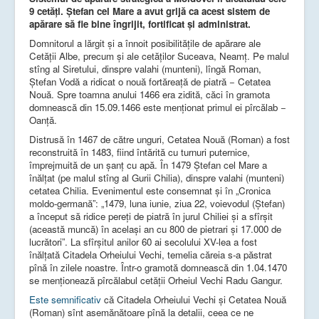
9 cetăţi. Ştefan cel Mare a avut grijă ca acest sistem de
apărare să fie bine îngrijit, fortificat şi administrat.
Domnitorul a lărgit şi a înnoit posibilităţile de apărare ale
Cetăţii Albe, precum şi ale cetăţilor Suceava, Neamţ. Pe malul
stîng al Siretului, dinspre valahi (munteni), lîngă Roman,
Ştefan Vodă a ridicat o nouă fortăreaţă de piatră − Cetatea
Nouă. Spre toamna anului 1466 era zidită, căci în gramota
domnească din 15.09.1466 este menţionat primul ei pîrcălab −
Oanţă.
Distrusă în 1467 de către unguri, Cetatea Nouă (Roman) a fost
reconstruită în 1483, fiind întărită cu turnuri puternice,
împrejmuită de un şanţ cu apă. În 1479 Ştefan cel Mare a
înălţat (pe malul stîng al Gurii Chilia), dinspre valahi (munteni)
cetatea Chilia. Evenimentul este consemnat şi în „Cronica
moldo-germană”: „1479, luna iunie, ziua 22, voievodul (Ştefan)
a început să ridice pereţi de piatră în jurul Chiliei şi a sfîrşit
(această muncă) în acelaşi an cu 800 de pietrari şi 17.000 de
lucrători”. La sfîrşitul anilor 60 ai secolului XV-lea a fost
înălţată Citadela Orheiului Vechi, temelia căreia s-a păstrat
pînă în zilele noastre. Într-o gramotă domnească din 1.04.1470
se menţionează pîrcălabul cetăţii Orheiul Vechi Radu Gangur.
Este semnificativ
că Citadela Orheiului Vechi şi Cetatea Nouă
(Roman) sînt asemănătoare pînă la detalii, ceea ce ne