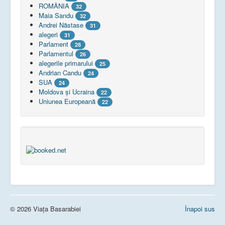
ROMÂNIA
32
Maia Sandu
32
Andrei Năstase
31
alegeri
31
Parlament
28
Parlamentul
26
alegerile primarului
25
Andrian Candu
24
SUA
24
Moldova și Ucraina
22
Uniunea Europeană
22
© 2026 Viața Basarabiei
Înapoi sus