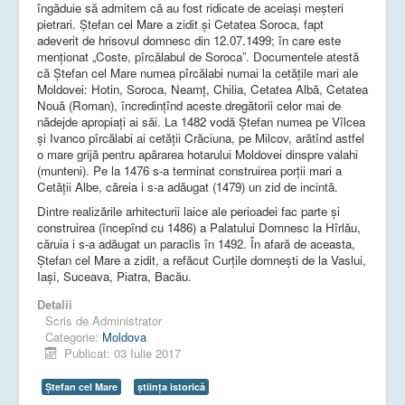
îngăduie să admitem că au fost ridicate de aceiaşi meşteri
pietrari. Ştefan cel Mare a zidit şi Cetatea Soroca, fapt
adeverit de hrisovul domnesc din 12.07.1499; în care este
menţionat „Coste, pîrcălabul de Soroca”. Documentele atestă
că Ştefan cel Mare numea pîrcălabi numai la cetăţile mari ale
Moldovei: Hotin, Soroca, Neamţ, Chilia, Cetatea Albă, Cetatea
Nouă (Roman), încredinţînd aceste dregătorii celor mai de
nădejde apropiaţi ai săi. La 1482 vodă Ştefan numea pe Vîlcea
şi Ivanco pîrcălabi ai cetăţii Crăciuna, pe Milcov, arătînd astfel
o mare grijă pentru apărarea hotarului Moldovei dinspre valahi
(munteni). Pe la 1476 s-a terminat construirea porţii mari a
Cetăţii Albe, căreia i s-a adăugat (1479) un zid de incintă.
Dintre realizările arhitecturii laice ale perioadei fac parte şi
construirea (începînd cu 1486) a Palatului Domnesc la Hîrlău,
căruia i s-a adăugat un paraclis în 1492. În afară de aceasta,
Ştefan cel Mare a zidit, a refăcut Curţile domneşti de la Vaslui,
Iaşi, Suceava, Piatra, Bacău.
Detalii
Scris de
Administrator
Categorie:
Moldova
Publicat: 03 Iulie 2017
Ştefan cel Mare
știința istorică