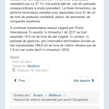
cerealieră sau cu 37,1% mai puțină faţă de cea din perioada
corespunzătoare a anului precedent. La finele trimestrului, pe
teritoriul terminalului cerealier erau depozitate circa 31 de mii
de tone de producție cerealieră, aduse, de asemenea, de
companiile autohtone.
A continuat transbordarea uleiului vegetal prin Portul
Internaţional. În esență, în trimestrul I din 2017 au fost
exportate 15,6 mii de tone de ulei vegetal. În context, în
perioada de gestiune, prin intermediul terminalelor fluviale au
fost transbordate 184,8 mii de tone de mărfuri diverse sau de
1,5 ori mai multe decît în trimestrul I 2016.
Detalii
Scris de
adm1
Categorie:
Moldova
Publicat: 03 Iulie 2017
Prec
Mai departe
Sunteți aici:
Acasă
Moldova
Volumul de mărfuri transbordat prin portul Giurgiulești