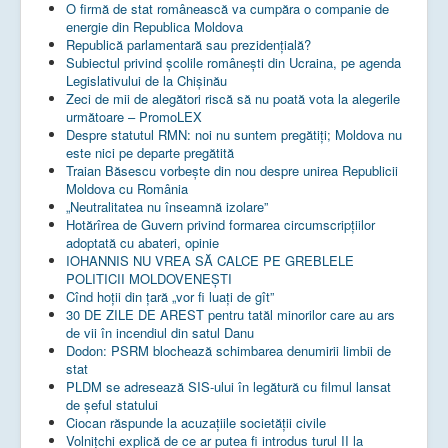
O firmă de stat românească va cumpăra o companie de
energie din Republica Moldova
Republică parlamentară sau prezidențială?
Subiectul privind şcolile româneşti din Ucraina, pe agenda
Legislativului de la Chişinău
Zeci de mii de alegători riscă să nu poată vota la alegerile
următoare – PromoLEX
Despre statutul RMN: noi nu suntem pregătiți; Moldova nu
este nici pe departe pregătită
Traian Băsescu vorbește din nou despre unirea Republicii
Moldova cu România
„Neutralitatea nu înseamnă izolare”
Hotărîrea de Guvern privind formarea circumscripțiilor
adoptată cu abateri, opinie
IOHANNIS NU VREA SĂ CALCE PE GREBLELE
POLITICII MOLDOVENEȘTI
Cînd hoții din țară „vor fi luați de gît”
30 DE ZILE DE AREST pentru tatăl minorilor care au ars
de vii în incendiul din satul Danu
Dodon: PSRM blochează schimbarea denumirii limbii de
stat
PLDM se adresează SIS-ului în legătură cu filmul lansat
de șeful statului
Ciocan răspunde la acuzațiile societății civile
Volnițchi explică de ce ar putea fi introdus turul II la