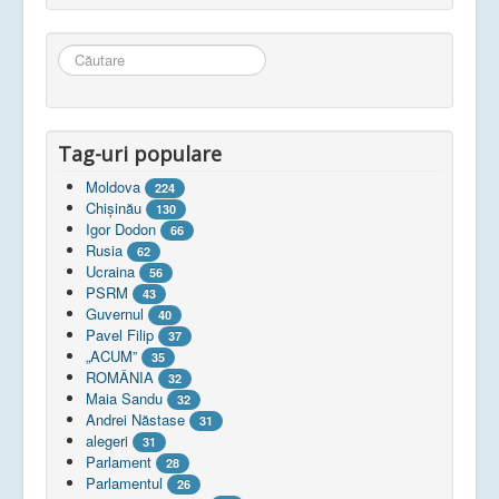
Căutare
...
Tag-uri populare
Moldova
224
Chişinău
130
Igor Dodon
66
Rusia
62
Ucraina
56
PSRM
43
Guvernul
40
Pavel Filip
37
„ACUM”
35
ROMÂNIA
32
Maia Sandu
32
Andrei Năstase
31
alegeri
31
Parlament
28
Parlamentul
26