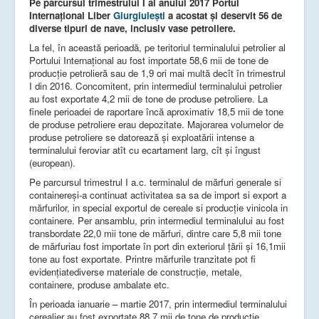
Pe parcursul trimestrului I al anului 2017 Portul
Internațional Liber
Giurgiulești
a acostat și deservit 56 de
diverse tipuri de nave, inclusiv vase petroliere.
La fel, în această perioadă, pe teritoriul terminalului petrolier al
Portului Internaţional au fost importate 58,6 mii de tone de
producție petrolieră sau de 1,9 ori mai multă decît în trimestrul
I din 2016. Concomitent, prin intermediul terminalului petrolier
au fost exportate 4,2 mii de tone de produse petroliere. La
finele perioadei de raportare încă aproximativ 18,5 mii de tone
de produse petroliere erau depozitate. Majorarea volumelor de
produse petroliere se datorează și exploatării intense a
terminalului feroviar atît cu ecartament larg, cît și îngust
(european).
Pe parcursul trimestrul I a.c. terminalul de mărfuri generale si
containereși-a continuat activitatea sa sa de import si export a
mărfurilor, in special exportul de cereale si producție vinicola in
containere. Per ansamblu, prin intermediul terminalului au fost
transbordate 22,0 mii tone de mărfuri, dintre care 5,8 mii tone
de mărfuriau fost importate în port din exteriorul țării și 16,1mii
tone au fost exportate. Printre mărfurile tranzitate pot fi
evidențiatediverse materiale de construcție, metale,
containere, produse ambalate etc.
În perioada ianuarie – martie 2017, prin intermediul terminalului
cerealier au fost exportate 88,7 mii de tone de producție