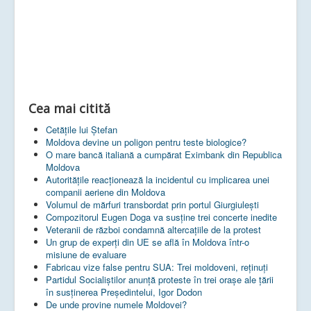
Cea mai citită
Cetățile lui Ștefan
Moldova devine un poligon pentru teste biologice?
O mare bancă italiană a cumpărat Eximbank din Republica
Moldova
Autoritățile reacționează la incidentul cu implicarea unei
companii aeriene din Moldova
Volumul de mărfuri transbordat prin portul Giurgiulești
Compozitorul Eugen Doga va susţine trei concerte inedite
Veteranii de război condamnă altercaţiile de la protest
Un grup de experţi din UE se află în Moldova într-o
misiune de evaluare
Fabricau vize false pentru SUA: Trei moldoveni, reținuți
Partidul Socialiștilor anunță proteste în trei orașe ale țării
în susținerea Președintelui, Igor Dodon
De unde provine numele Moldovei?