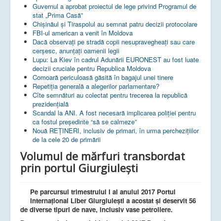
Guvernul a aprobat proiectul de lege privind Programul de
stat „Prima Casă”
Chișinăul și Tiraspolul au semnat patru decizii protocolare
FBI-ul american a venit în Moldova
Dacă observați pe stradă copii nesupravegheați sau care
cerșesc, anunțați oamenii legii
Lupu: La Kiev în cadrul Adunării EURONEST au fost luate
decizii cruciale pentru Republica Moldova
Comoară periculoasă găsită în bagajul unei tinere
Repetiția generală a alegerilor parlamentare?
Cîte semnături au colectat pentru trecerea la republică
prezidențială
Scandal la ANI. A fost necesară implicarea poliției pentru
ca fostul președinte “să se calmeze”
Nouă REȚINERI, inclusiv de primari, în urma perchezițiilor
de la cele 20 de primării
Volumul de mărfuri transbordat
prin portul Giurgiulești
Pe parcursul trimestrului I al anului 2017 Portul
Internațional Liber Giurgiulești a acostat și deservit 56
de diverse tipuri de nave, inclusiv vase petroliere.