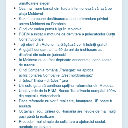
următoarele alegeri
Cea mai mare bancă din Turcia intenționează să iasă pe
piața Moldovei
Kuzmin propune desfășurarea unui referendum privind
unirea Moldovei cu România
Cînd vor cădea primii fulgi în Moldova
PCRM a iniţiat o moţiune de demitere a judecătorilor Curţii
Constituţionale.
Toţi elevii din Autonomia Găgăuză vor fi hrăniţi gratuit
Angajații condamnați la 60 de ani de închisoare au
dispărut din sala de judecată
În Moldova nu au fost depistate concentrații periculoase
de ruteniu
Cînd Compania română „Transgaz” va aproba
achiziționarea Companiei „Vestmoldtransgaz”
„Trădezi” limba – „trădezi” țara
UE este gata să continue sprijinul reformelor din Moldova
Undă verde de la BNM. Banca Transilvania cumpără 100%
din capitalul Victoriabank
Dacă reformele nu vor fi realizate, finanţarea UE poate fi
anulată
Octavian Țîcu: Unirea cu România are nevoie de mai mulți
pași până la realizare
Proceduri mai simple de solicitare a ajutorului social,
aprobate de guvern