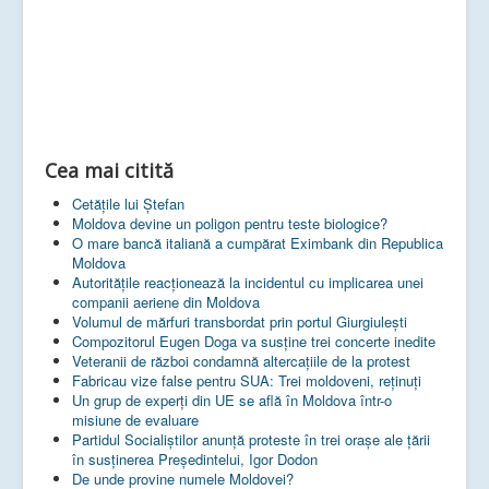
Cea mai citită
Cetățile lui Ștefan
Moldova devine un poligon pentru teste biologice?
O mare bancă italiană a cumpărat Eximbank din Republica
Moldova
Autoritățile reacționează la incidentul cu implicarea unei
companii aeriene din Moldova
Volumul de mărfuri transbordat prin portul Giurgiulești
Compozitorul Eugen Doga va susţine trei concerte inedite
Veteranii de război condamnă altercaţiile de la protest
Fabricau vize false pentru SUA: Trei moldoveni, reținuți
Un grup de experţi din UE se află în Moldova într-o
misiune de evaluare
Partidul Socialiștilor anunță proteste în trei orașe ale țării
în susținerea Președintelui, Igor Dodon
De unde provine numele Moldovei?