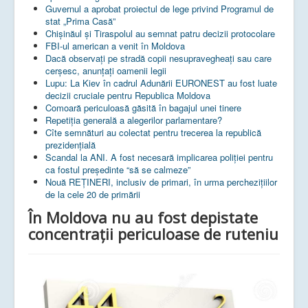
Guvernul a aprobat proiectul de lege privind Programul de
stat „Prima Casă”
Chișinăul și Tiraspolul au semnat patru decizii protocolare
FBI-ul american a venit în Moldova
Dacă observați pe stradă copii nesupravegheați sau care
cerșesc, anunțați oamenii legii
Lupu: La Kiev în cadrul Adunării EURONEST au fost luate
decizii cruciale pentru Republica Moldova
Comoară periculoasă găsită în bagajul unei tinere
Repetiția generală a alegerilor parlamentare?
Cîte semnături au colectat pentru trecerea la republică
prezidențială
Scandal la ANI. A fost necesară implicarea poliției pentru
ca fostul președinte “să se calmeze”
Nouă REȚINERI, inclusiv de primari, în urma perchezițiilor
de la cele 20 de primării
În Moldova nu au fost depistate
concentrații periculoase de ruteniu