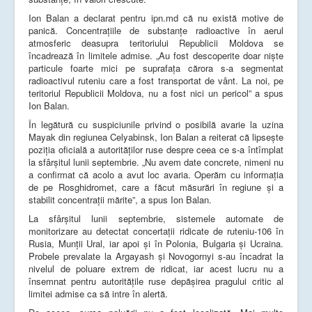
Ion Balan a declarat pentru ipn.md că nu există motive de
panică. Concentrațiile de substanțe radioactive în aerul
atmosferic deasupra teritoriului Republicii Moldova se
încadrează în limitele admise. „Au fost descoperite doar niște
particule foarte mici pe suprafața cărora s-a segmentat
radioactivul ruteniu care a fost transportat de vânt. La noi, pe
teritoriul Republicii Moldova, nu a fost nici un pericol” a spus
Ion Balan.
În legătură cu suspiciunile privind o posibilă avarie la uzina
Mayak din regiunea Celyabinsk, Ion Balan a reiterat că lipsește
poziția oficială a autorităților ruse despre ceea ce s-a întîmplat
la sfârșitul lunii septembrie. „Nu avem date concrete, nimeni nu
a confirmat că acolo a avut loc avaria. Operăm cu informația
de pe Rosghidromet, care a făcut măsurări în regiune și a
stabilit concentrații mărite”, a spus Ion Balan.
La sfârșitul lunii septembrie, sistemele automate de
monitorizare au detectat concertații ridicate de ruteniu-106 în
Rusia, Munții Ural, iar apoi și în Polonia, Bulgaria și Ucraina.
Probele prevalate la Argayash și Novogornyi s-au încadrat la
nivelul de poluare extrem de ridicat, iar acest lucru nu a
însemnat pentru autorităţile ruse depășirea pragului critic al
limitei admise ca să intre în alertă.