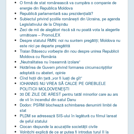
O firmă de stat românească va cumpăra o companie de
energie din Republica Moldova
Republică parlamentară sau prezidențială?
Subiectul privind şcolile româneşti din Ucraina, pe agenda
Legislativului de la Chişinău
Zeci de mii de alegători riscă să nu poată vota la alegerile
următoare – PromoLEX
Despre statutul RMN: noi nu suntem pregătiți; Moldova nu
este nici pe departe pregătită
Traian Băsescu vorbește din nou despre unirea Republicii
Moldova cu România
„Neutralitatea nu înseamnă izolare”
Hotărîrea de Guvern privind formarea circumscripțiilor
adoptată cu abateri, opinie
Cînd hoții din țară „vor fi luați de gît”
IOHANNIS NU VREA SĂ CALCE PE GREBLELE
POLITICII MOLDOVENEȘTI
30 DE ZILE DE AREST pentru tatăl minorilor care au ars
de vii în incendiul din satul Danu
Dodon: PSRM blochează schimbarea denumirii limbii de
stat
PLDM se adresează SIS-ului în legătură cu filmul lansat
de șeful statului
Ciocan răspunde la acuzațiile societății civile
Volnițchi explică de ce ar putea fi introdus turul II la