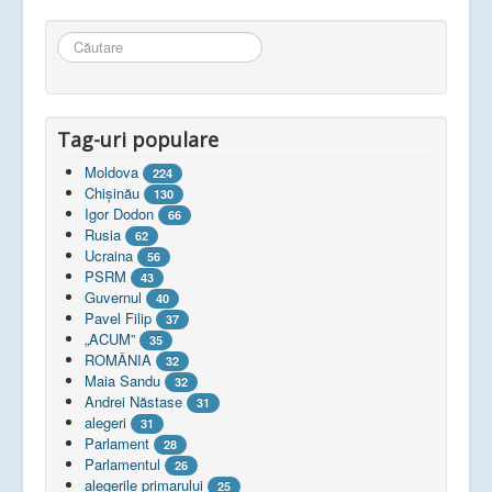
Căutare
...
Tag-uri populare
Moldova
224
Chişinău
130
Igor Dodon
66
Rusia
62
Ucraina
56
PSRM
43
Guvernul
40
Pavel Filip
37
„ACUM”
35
ROMÂNIA
32
Maia Sandu
32
Andrei Năstase
31
alegeri
31
Parlament
28
Parlamentul
26
alegerile primarului
25