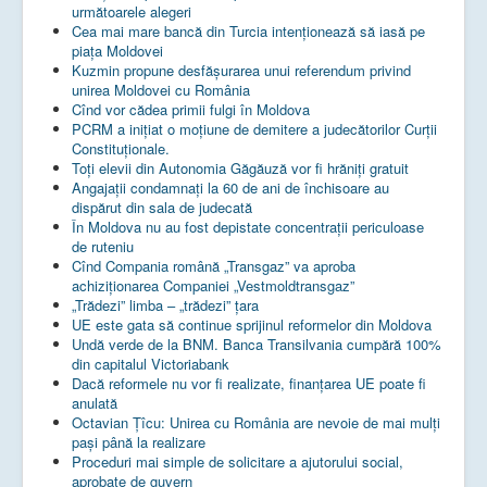
următoarele alegeri
Cea mai mare bancă din Turcia intenționează să iasă pe
piața Moldovei
Kuzmin propune desfășurarea unui referendum privind
unirea Moldovei cu România
Cînd vor cădea primii fulgi în Moldova
PCRM a iniţiat o moţiune de demitere a judecătorilor Curţii
Constituţionale.
Toţi elevii din Autonomia Găgăuză vor fi hrăniţi gratuit
Angajații condamnați la 60 de ani de închisoare au
dispărut din sala de judecată
În Moldova nu au fost depistate concentrații periculoase
de ruteniu
Cînd Compania română „Transgaz” va aproba
achiziționarea Companiei „Vestmoldtransgaz”
„Trădezi” limba – „trădezi” țara
UE este gata să continue sprijinul reformelor din Moldova
Undă verde de la BNM. Banca Transilvania cumpără 100%
din capitalul Victoriabank
Dacă reformele nu vor fi realizate, finanţarea UE poate fi
anulată
Octavian Țîcu: Unirea cu România are nevoie de mai mulți
pași până la realizare
Proceduri mai simple de solicitare a ajutorului social,
aprobate de guvern