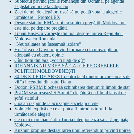
Subiectul privind şcolile româneşti din Ucraina, pe agenda
Legislativului de la Chişinău
Zeci de mii de alegători riscă să nu poată vota la alegerile
următoare – PromoLEX
Despre statutul RMN: noi nu suntem pregătiți; Moldova nu
este nici pe departe pregătită
Traian Băsescu vorbește din nou despre unirea Republicii
Moldova cu România
„Neutralitatea nu înseamnă izolare”
Hotărîrea de Guvern privind formarea circumscripțiilor
adoptată cu abateri, opinie
Cînd hoții din țară „vor fi luați de gît”
IOHANNIS NU VREA SĂ CALCE PE GREBLELE
POLITICII MOLDOVENEȘTI
30 DE ZILE DE AREST pentru tatăl minorilor care au ars de
vii în incendiul din satul Danu
Dodon: PSRM blochează schimbarea denumirii limbii de stat
PLDM se adresează SIS-ului în legătură cu filmul lansat de
șeful statului
Ciocan răspunde la acuzațiile societății civile
Volnițchi explică de ce ar putea fi introdus turul II la
următoarele alegeri
Cea mai mare bancă din Turcia intenționează să iasă pe piața
Moldovei
Kuzmin propune desfășurarea unui referendum privind unirea