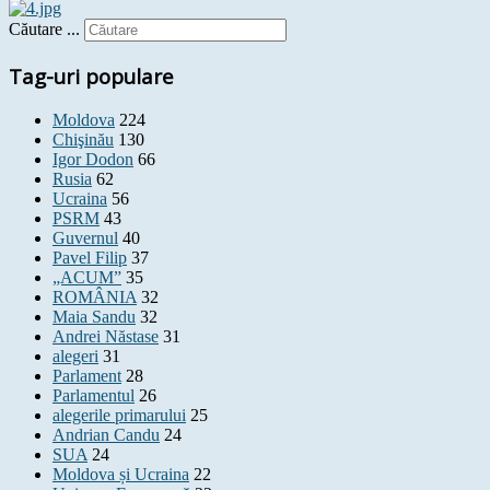
Căutare ...
Tag-uri populare
Moldova
224
Chişinău
130
Igor Dodon
66
Rusia
62
Ucraina
56
PSRM
43
Guvernul
40
Pavel Filip
37
„ACUM”
35
ROMÂNIA
32
Maia Sandu
32
Andrei Năstase
31
alegeri
31
Parlament
28
Parlamentul
26
alegerile primarului
25
Andrian Candu
24
SUA
24
Moldova și Ucraina
22