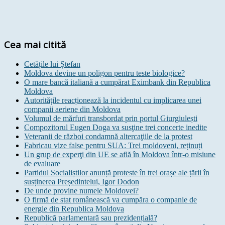
Cea mai citită
Cetățile lui Ștefan
Moldova devine un poligon pentru teste biologice?
O mare bancă italiană a cumpărat Eximbank din Republica
Moldova
Autoritățile reacționează la incidentul cu implicarea unei
companii aeriene din Moldova
Volumul de mărfuri transbordat prin portul Giurgiulești
Compozitorul Eugen Doga va susţine trei concerte inedite
Veteranii de război condamnă altercaţiile de la protest
Fabricau vize false pentru SUA: Trei moldoveni, reținuți
Un grup de experţi din UE se află în Moldova într-o misiune
de evaluare
Partidul Socialiștilor anunță proteste în trei orașe ale țării în
susținerea Președintelui, Igor Dodon
De unde provine numele Moldovei?
O firmă de stat românească va cumpăra o companie de
energie din Republica Moldova
Republică parlamentară sau prezidențială?