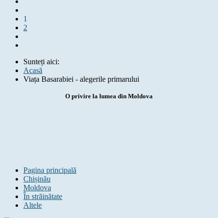
1
2
Sunteți aici:
Acasă
Viața Basarabiei - alegerile primarului
O privire la lumea din Moldova
Pagina principală
Chișinău
Moldova
În străinătate
Altele