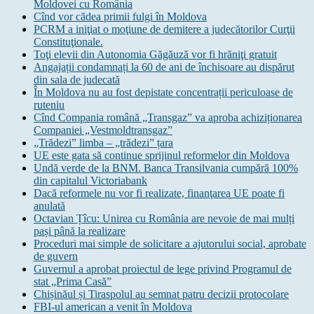
Moldovei cu România
Cînd vor cădea primii fulgi în Moldova
PCRM a iniţiat o moţiune de demitere a judecătorilor Curţii
Constituţionale.
Toţi elevii din Autonomia Găgăuză vor fi hrăniţi gratuit
Angajații condamnați la 60 de ani de închisoare au dispărut
din sala de judecată
În Moldova nu au fost depistate concentrații periculoase de
ruteniu
Cînd Compania română „Transgaz” va aproba achiziționarea
Companiei „Vestmoldtransgaz”
„Trădezi” limba – „trădezi” țara
UE este gata să continue sprijinul reformelor din Moldova
Undă verde de la BNM. Banca Transilvania cumpără 100%
din capitalul Victoriabank
Dacă reformele nu vor fi realizate, finanţarea UE poate fi
anulată
Octavian Țîcu: Unirea cu România are nevoie de mai mulți
pași până la realizare
Proceduri mai simple de solicitare a ajutorului social, aprobate
de guvern
Guvernul a aprobat proiectul de lege privind Programul de
stat „Prima Casă”
Chișinăul și Tiraspolul au semnat patru decizii protocolare
FBI-ul american a venit în Moldova