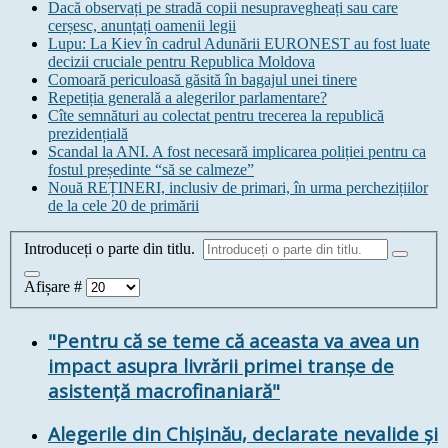
Dacă observați pe stradă copii nesupravegheați sau care
cerșesc, anunțați oamenii legii
Lupu: La Kiev în cadrul Adunării EURONEST au fost luate
decizii cruciale pentru Republica Moldova
Comoară periculoasă găsită în bagajul unei tinere
Repetiția generală a alegerilor parlamentare?
Cîte semnături au colectat pentru trecerea la republică
prezidențială
Scandal la ANI. A fost necesară implicarea poliției pentru ca
fostul președinte “să se calmeze”
Nouă REȚINERI, inclusiv de primari, în urma perchezițiilor
de la cele 20 de primării
Introduceți o parte din titlu.
Afișare #
"Pentru că se teme că aceasta va avea un
impact asupra livrării primei tranșe de
asistență macrofinaniară"
Alegerile din Chișinău, declarate nevalide și