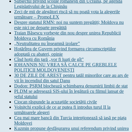
Subiectul privind şcolile româneşti din Ucraina, pe agenda
Legislativului de la Chişinău
Zeci de mii de alegători riscă să nu poată vota la alegerile
următoare – PromoLEX
Despre statutul RMN: noi nu suntem pregătiți; Moldova nu
este nici pe departe pregătită
Traian Băsescu vorbește din nou despre unirea Republicii
Moldova cu România
„Neutralitatea nu înseamnă izolare”
Hotărîrea de Guvern privind formarea circumscripțiilor
adoptată cu abateri, opinie
Cînd hoții din țară „vor fi luați de gît”
IOHANNIS NU VREA SĂ CALCE PE GREBLELE
POLITICII MOLDOVENEȘTI
30 DE ZILE DE AREST pentru tatăl minorilor care au ars de
vii în incendiul din satul Danu
Dodon: PSRM blochează schimbarea denumirii limbii de stat
PLDM se adresează SIS-ului în legătură cu filmul lansat de
șeful statului
Ciocan răspunde la acuzațiile societății civile
Volnițchi explică de ce ar putea fi introdus turul II la
următoarele alegeri
Cea mai mare bancă din Turcia intenționează să iasă pe piața
Moldovei
Kuzmin propune desfășurarea unui referendum privind unirea