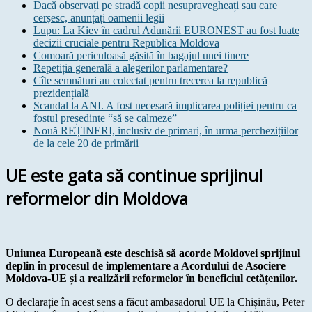
Dacă observați pe stradă copii nesupravegheați sau care
cerșesc, anunțați oamenii legii
Lupu: La Kiev în cadrul Adunării EURONEST au fost luate
decizii cruciale pentru Republica Moldova
Comoară periculoasă găsită în bagajul unei tinere
Repetiția generală a alegerilor parlamentare?
Cîte semnături au colectat pentru trecerea la republică
prezidențială
Scandal la ANI. A fost necesară implicarea poliției pentru ca
fostul președinte “să se calmeze”
Nouă REȚINERI, inclusiv de primari, în urma perchezițiilor
de la cele 20 de primării
UE este gata să continue sprijinul
reformelor din Moldova
Uniunea Europeană este deschisă să acorde Moldovei sprijinul
deplin în procesul de implementare a Acordului de Asociere
Moldova-UE și a realizării reformelor în beneficiul cetățenilor.
O declarație în acest sens a făcut ambasadorul UE la Chișinău, Peter