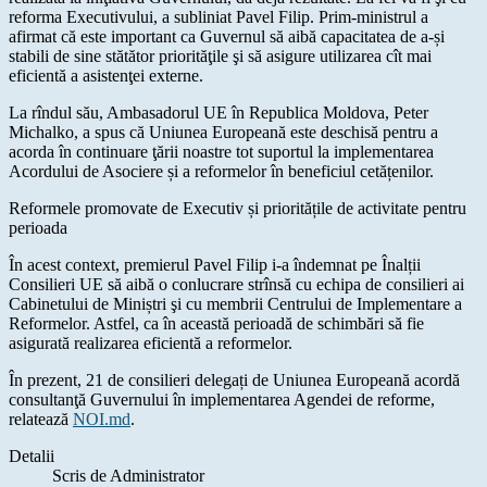
reforma Executivului, a subliniat Pavel Filip. Prim-ministrul a
afirmat că este important ca Guvernul să aibă capacitatea de a-și
stabili de sine stătător priorităţile şi să asigure utilizarea cît mai
eficientă a asistenţei externe.
La rîndul său, Ambasadorul UE în Republica Moldova, Peter
Michalko, a spus că Uniunea Europeană este deschisă pentru a
acorda în continuare ţării noastre tot suportul la implementarea
Acordului de Asociere și a reformelor în beneficiul cetățenilor.
Reformele promovate de Executiv și prioritățile de activitate pentru
perioada
În acest context, premierul Pavel Filip i-a îndemnat pe Înalții
Consilieri UE să aibă o conlucrare strînsă cu echipa de consilieri ai
Cabinetului de Miniștri şi cu membrii Centrului de Implementare a
Reformelor. Astfel, ca în această perioadă de schimbări să fie
asigurată realizarea eficientă a reformelor.
În prezent, 21 de consilieri delegați de Uniunea Europeană acordă
consultanţă Guvernului în implementarea Agendei de reforme,
relatează
NOI.md
.
Detalii
Scris de
Administrator