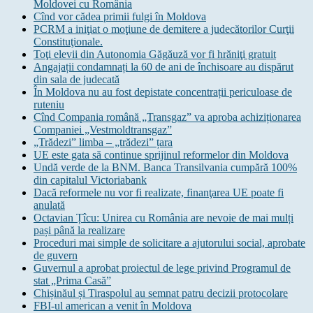
Moldovei cu România
Cînd vor cădea primii fulgi în Moldova
PCRM a iniţiat o moţiune de demitere a judecătorilor Curţii
Constituţionale.
Toţi elevii din Autonomia Găgăuză vor fi hrăniţi gratuit
Angajații condamnați la 60 de ani de închisoare au dispărut
din sala de judecată
În Moldova nu au fost depistate concentrații periculoase de
ruteniu
Cînd Compania română „Transgaz” va aproba achiziționarea
Companiei „Vestmoldtransgaz”
„Trădezi” limba – „trădezi” țara
UE este gata să continue sprijinul reformelor din Moldova
Undă verde de la BNM. Banca Transilvania cumpără 100%
din capitalul Victoriabank
Dacă reformele nu vor fi realizate, finanţarea UE poate fi
anulată
Octavian Țîcu: Unirea cu România are nevoie de mai mulți
pași până la realizare
Proceduri mai simple de solicitare a ajutorului social, aprobate
de guvern
Guvernul a aprobat proiectul de lege privind Programul de
stat „Prima Casă”
Chișinăul și Tiraspolul au semnat patru decizii protocolare
FBI-ul american a venit în Moldova