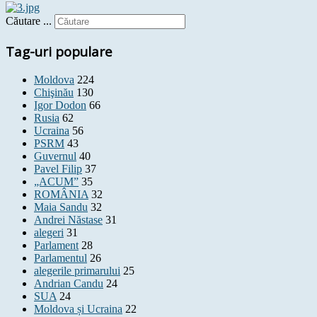
Căutare ...
Tag-uri populare
Moldova
224
Chişinău
130
Igor Dodon
66
Rusia
62
Ucraina
56
PSRM
43
Guvernul
40
Pavel Filip
37
„ACUM”
35
ROMÂNIA
32
Maia Sandu
32
Andrei Năstase
31
alegeri
31
Parlament
28
Parlamentul
26
alegerile primarului
25
Andrian Candu
24
SUA
24
Moldova și Ucraina
22