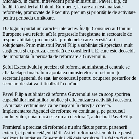
Michalko, în cadrul întrevederii prim-ministrului, Pavel Filip, cu
Înalții Consilieri ai Uniunii Europene, la care au fost analizate
reformele, promovate de Executiv, precum și prioritățile de activitate
pentru perioada următoare.
Dialogul a purtat un caracter interactiv. Înalții Consilieri ai Uniunii
Europene s-au referit, atît la progresele înregistrate în sectoarele de
responsabilitate, precum şi la problemele care necesită a fi
soluționate. Prim-ministrul Pavel Filip a subliniat că apreciază mult
susţinerea şi expertiza, acordată de consilierii UE, care este deosebit
de importantă în perioada de reformare a Guvernului.
Şeful Executivului a precizat că reforma administraţiei centrale se
află la etapa finală. În majoritatea ministerelor au fost numiți
secretarii generali de stat, iar concursul pentru ocuparea posturilor de
secretari de stat va fi finalizat în curînd.
Pavel Filip a subliniat că reforma Guvernului are ca scop sporirea
capacităților instituțiilor publice și eficientizarea activității acestora.
„Am toată certitudinea că ne mișcăm în direcția corectă.
Implementarea Agendei de reforme va continua și pe parcursul
anului viitor, chiar dacă este un an electoral”, a declarat Pavel Filip.
Premierul a precizat că reformele nu sînt făcute pentru partenerii
externi, ci pentru cetăţenii ţării. Astfel, reforma sistemului de pensii,
realizată la iniţiativa Guvernului, dă deja rezultate. La fel va fi şi cu