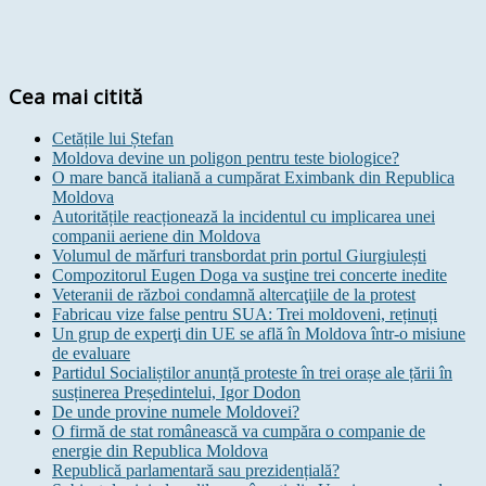
Cea mai citită
Cetățile lui Ștefan
Moldova devine un poligon pentru teste biologice?
O mare bancă italiană a cumpărat Eximbank din Republica
Moldova
Autoritățile reacționează la incidentul cu implicarea unei
companii aeriene din Moldova
Volumul de mărfuri transbordat prin portul Giurgiulești
Compozitorul Eugen Doga va susţine trei concerte inedite
Veteranii de război condamnă altercaţiile de la protest
Fabricau vize false pentru SUA: Trei moldoveni, reținuți
Un grup de experţi din UE se află în Moldova într-o misiune
de evaluare
Partidul Socialiștilor anunță proteste în trei orașe ale țării în
susținerea Președintelui, Igor Dodon
De unde provine numele Moldovei?
O firmă de stat românească va cumpăra o companie de
energie din Republica Moldova
Republică parlamentară sau prezidențială?