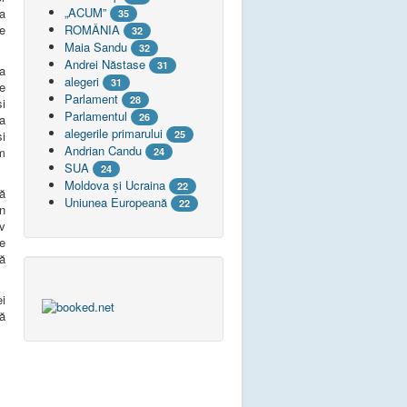
„ACUM”
a
35
ROMÂNIA
e
32
Maia Sandu
32
Andrei Năstase
31
 a
alegeri
31
ie
Parlament
28
i
Parlamentul
26
ia
alegerile primarului
25
i
Andrian Candu
m
24
SUA
24
Moldova și Ucraina
22
că
Uniunea Europeană
22
n
iv
te
că
i
nă