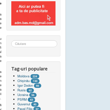
e
a
a
le
le
u
Căutare
n
...
fi
l
a
de
Tag-uri populare
a
Moldova
de
224
în
Chişinău
130
re
Igor Dodon
66
 a
Rusia
62
ii
Ucraina
56
.
PSRM
43
Guvernul
40
nă
Pavel Filip
r
37