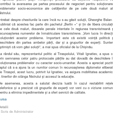
contribui la avansarea pe partea procesului de negocieri pentru soluționare
problemelor socio-economice ale cetățenilor de pe cele două maluri al
istrului.
ntrebat despre chestiunile la care încă nu s-au găsit soluții, Gheorghe Balan
ubliniat că acestea fac parte din pachetul „Berlin +” și țin de libera circulaț
pe cele două maluri, dosarele penale intentate în regiunea transnistreană ș
ecunoașterea numerelor de înmatriculare transnistrene. „Vom lucra în direcț
soluționării acestor probleme. Important este că există voință politică ș
deschidere din partea ambelor părți, dar și a grupurilor de experți. Sunte
ptimiști că vom găsi soluții”, a mai spus oficialul de la Chișinău.
a rândul său, reprezentantul politic al Tiraspolului, Vitali Ignatiev, a spus 
prin semnarea celor patru protocoale părțile au dat dovadă de deschidere î
oluționarea problemelor cu caracter socio-umanitar. Acesta a apreciat pozit
aptul că s-a ajuns la un numitor comun în recunoașterea diplomelor elibera
e Tiraspol, acest lucru, potrivit lui Ignatiev, va asigura mobilitatea academi
 tinerilor din stânga Nistrului și accesul la educație.
De asemenea, acesta a salutat decizia luată în cazul restabilirii rețele
elefonice și a precizat că grupurile de experți vor veni cu o viziune comu
entru a elimina impedimentele și a oferi servicii de calitate.
sursa
etalii
Scris de
Administrator