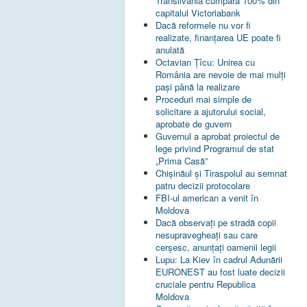
Transilvania cumpără 100% din
capitalul Victoriabank
Dacă reformele nu vor fi
realizate, finanţarea UE poate fi
anulată
Octavian Țîcu: Unirea cu
România are nevoie de mai mulți
pași până la realizare
Proceduri mai simple de
solicitare a ajutorului social,
aprobate de guvern
Guvernul a aprobat proiectul de
lege privind Programul de stat
„Prima Casă”
Chișinăul și Tiraspolul au semnat
patru decizii protocolare
FBI-ul american a venit în
Moldova
Dacă observați pe stradă copii
nesupravegheați sau care
cerșesc, anunțați oamenii legii
Lupu: La Kiev în cadrul Adunării
EURONEST au fost luate decizii
cruciale pentru Republica
Moldova