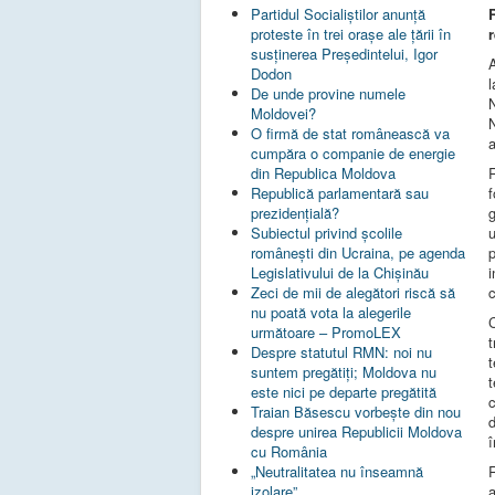
Partidul Socialiștilor anunță
proteste în trei orașe ale țării în
susținerea Președintelui, Igor
Dodon
De unde provine numele
N
Moldovei?
N
O firmă de stat românească va
a
cumpăra o companie de energie
din Republica Moldova
Republică parlamentară sau
g
prezidențială?
Subiectul privind şcolile
româneşti din Ucraina, pe agenda
i
Legislativului de la Chişinău
c
Zeci de mii de alegători riscă să
nu poată vota la alegerile
următoare – PromoLEX
t
Despre statutul RMN: noi nu
t
suntem pregătiți; Moldova nu
t
este nici pe departe pregătită
c
Traian Băsescu vorbește din nou
d
despre unirea Republicii Moldova
î
cu România
R
„Neutralitatea nu înseamnă
izolare”