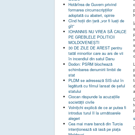
Hotărîrea de Guvern privind
formarea circumscripțiilor
N
adoptată cu abateri, opinie
Cînd hoții din țară „vor fi luați de
Î
gît”
s
IOHANNIS NU VREA SĂ CALCE
PE GREBLELE POLITICII
r
MOLDOVENEȘTI
30 DE ZILE DE AREST pentru
tatăl minorilor care au ars de vii
o
în incendiul din satul Danu
L
Dodon: PSRM blochează
schimbarea denumirii limbii de
s
stat
f
PLDM se adresează SIS-ului în
d
legătură cu filmul lansat de șeful
a
statului
Ciocan răspunde la acuzațiile
societății civile
t
Volnițchi explică de ce ar putea fi
p
introdus turul II la următoarele
alegeri
Cea mai mare bancă din Turcia
D
intenționează să iasă pe piața
Moldovei