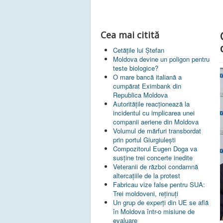
Cea mai citită
Cetățile lui Ștefan
Moldova devine un poligon pentru
teste biologice?
O mare bancă italiană a
cumpărat Eximbank din
Republica Moldova
Autoritățile reacționează la
incidentul cu implicarea unei
companii aeriene din Moldova
Volumul de mărfuri transbordat
prin portul Giurgiulești
Compozitorul Eugen Doga va
susţine trei concerte inedite
Veteranii de război condamnă
altercaţiile de la protest
Fabricau vize false pentru SUA:
Trei moldoveni, reținuți
Un grup de experţi din UE se află
în Moldova într-o misiune de
evaluare