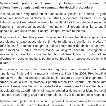
Reprezentanții politici ai Chișinăului și Tiraspolului în procesul d
reglementare transnistreană au semnat patru decizii protocolare.
Acestea vizează asigurarea bunei funcționări a școlilor cu predare în grafi
latină, recunoașterea diplomelor de studii superioare eliberate în stîng
istrului, restabilirea rețelei de telefonie mobilă și fixă între cele două maluri a
istrului și asigurarea accesului nestingherit al proprietarilor la terenuri
gricole situate după traseul Râbnița-Tiraspol, transmite ipn.md.
Răspunzând la întrebările presei, vicepremierul Gheorghe Bălan a spus că a
fost discutate toate aspectele ce țin de funcționarea școlilor cu predare î
rafia latină. S-a convenit asupra extinderii contractelor de chirie, iar taxa va 
una simbolică. Partea transnistreană va asigura accesul nestingherit a
profesorilor și elevilor la instituțiile de învățământ, dar și îmbunătățire
nfrastructurii acestor instituții, pentru a contribui la un proces educațional 
alitate.
Cât privește accesul la terenurile agricole, s-a convenit ca parte
ransnistreană să revină la mecanismul existent până în 2006. Proprietarii 
erenuri vor trebui să prezinte actele confirmatoare cu privire la proprietate 
ermen de două luni. În protocolul pentru restabilirea legăturii telefonice înt
ele două maluri ale Nistrului nu este fixat un termen, însă Gheorghe Balan
at asigurări că experții tehnici din cadrul grupurilor de lucru vor identifica soluț
n cel mai scurt timp și este cert că tarifele fixate vor fi similare celor naționale
eprezentantul politic al Chișinăului în procesul de reglementare transnistrea
a apreciat pozitiv pașii întreprinși, precizând că acțiunile respective vo