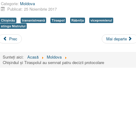
Categorie:
Moldova
Publicat: 25 Noiembrie 2017
Chişinău
transnistreană
Tiraspol
Râbnița
vicepremierul
stînga Nistrului
Prec
Mai departe
Sunteți aici:
Acasă
Moldova
Chișinăul și Tiraspolul au semnat patru decizii protocolare