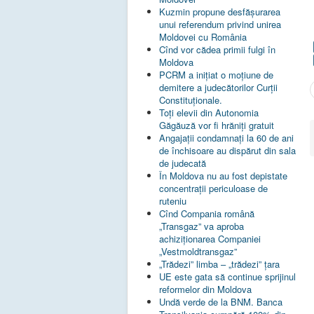
Kuzmin propune desfășurarea
unui referendum privind unirea
Moldovei cu România
Cînd vor cădea primii fulgi în
Moldova
PCRM a iniţiat o moţiune de
demitere a judecătorilor Curţii
Constituţionale.
Toţi elevii din Autonomia
Găgăuză vor fi hrăniţi gratuit
Angajații condamnați la 60 de ani
de închisoare au dispărut din sala
de judecată
În Moldova nu au fost depistate
concentrații periculoase de
ruteniu
Cînd Compania română
„Transgaz” va aproba
achiziționarea Companiei
„Vestmoldtransgaz”
„Trădezi” limba – „trădezi” țara
UE este gata să continue sprijinul
reformelor din Moldova
Undă verde de la BNM. Banca