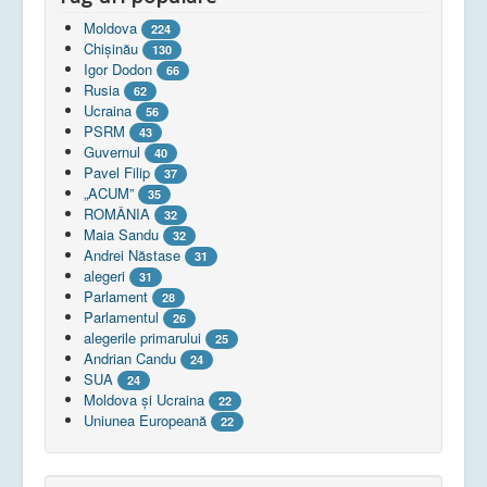
Moldova
224
Chişinău
130
Igor Dodon
66
Rusia
62
Ucraina
56
PSRM
43
Guvernul
40
Pavel Filip
37
„ACUM”
35
ROMÂNIA
32
Maia Sandu
32
Andrei Năstase
31
alegeri
31
Parlament
28
Parlamentul
26
alegerile primarului
25
Andrian Candu
24
SUA
24
Moldova și Ucraina
22
Uniunea Europeană
22