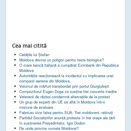
Cea mai citită
Cetățile lui Ștefan
Moldova devine un poligon pentru teste biologice?
O mare bancă italiană a cumpărat Eximbank din Republica
Moldova
Autoritățile reacționează la incidentul cu implicarea unei
companii aeriene din Moldova
Volumul de mărfuri transbordat prin portul Giurgiulești
Compozitorul Eugen Doga va susţine trei concerte inedite
Veteranii de război condamnă altercaţiile de la protest
Un grup de experţi din UE se află în Moldova într-o
misiune de evaluare
Fabricau vize false pentru SUA: Trei moldoveni, reținuți
Partidul Socialiștilor anunță proteste în trei orașe ale țării
în susținerea Președintelui, Igor Dodon
De unde provine numele Moldovei?