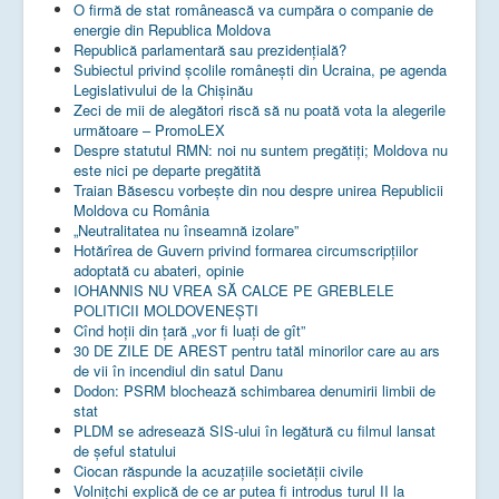
O firmă de stat românească va cumpăra o companie de
energie din Republica Moldova
Republică parlamentară sau prezidențială?
Subiectul privind şcolile româneşti din Ucraina, pe agenda
Legislativului de la Chişinău
Zeci de mii de alegători riscă să nu poată vota la alegerile
următoare – PromoLEX
Despre statutul RMN: noi nu suntem pregătiți; Moldova nu
este nici pe departe pregătită
Traian Băsescu vorbește din nou despre unirea Republicii
Moldova cu România
„Neutralitatea nu înseamnă izolare”
Hotărîrea de Guvern privind formarea circumscripțiilor
adoptată cu abateri, opinie
IOHANNIS NU VREA SĂ CALCE PE GREBLELE
POLITICII MOLDOVENEȘTI
Cînd hoții din țară „vor fi luați de gît”
30 DE ZILE DE AREST pentru tatăl minorilor care au ars
de vii în incendiul din satul Danu
Dodon: PSRM blochează schimbarea denumirii limbii de
stat
PLDM se adresează SIS-ului în legătură cu filmul lansat
de șeful statului
Ciocan răspunde la acuzațiile societății civile
Volnițchi explică de ce ar putea fi introdus turul II la