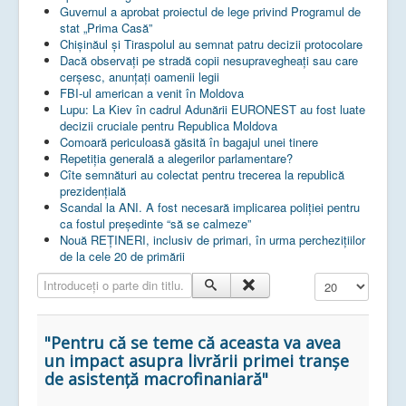
Guvernul a aprobat proiectul de lege privind Programul de
stat „Prima Casă”
Chișinăul și Tiraspolul au semnat patru decizii protocolare
Dacă observați pe stradă copii nesupravegheați sau care
cerșesc, anunțați oamenii legii
FBI-ul american a venit în Moldova
Lupu: La Kiev în cadrul Adunării EURONEST au fost luate
decizii cruciale pentru Republica Moldova
Comoară periculoasă găsită în bagajul unei tinere
Repetiția generală a alegerilor parlamentare?
Cîte semnături au colectat pentru trecerea la republică
prezidențială
Scandal la ANI. A fost necesară implicarea poliției pentru
ca fostul președinte “să se calmeze”
Nouă REȚINERI, inclusiv de primari, în urma perchezițiilor
de la cele 20 de primării
Introduceți o parte din titlu.
Afișare #
"Pentru că se teme că aceasta va avea
un impact asupra livrării primei tranșe
de asistență macrofinaniară"