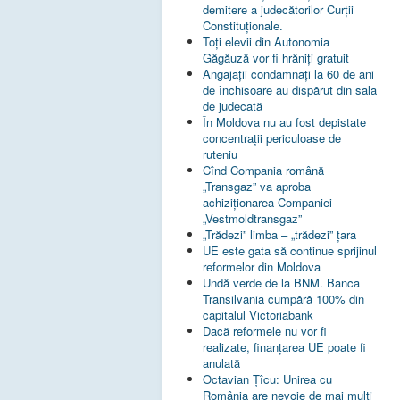
demitere a judecătorilor Curţii
Constituţionale.
Toţi elevii din Autonomia
Găgăuză vor fi hrăniţi gratuit
Angajații condamnați la 60 de ani
de închisoare au dispărut din sala
de judecată
În Moldova nu au fost depistate
concentrații periculoase de
ruteniu
Cînd Compania română
„Transgaz” va aproba
achiziționarea Companiei
„Vestmoldtransgaz”
„Trădezi” limba – „trădezi” țara
UE este gata să continue sprijinul
reformelor din Moldova
Undă verde de la BNM. Banca
Transilvania cumpără 100% din
capitalul Victoriabank
Dacă reformele nu vor fi
realizate, finanţarea UE poate fi
anulată
Octavian Țîcu: Unirea cu
România are nevoie de mai mulți