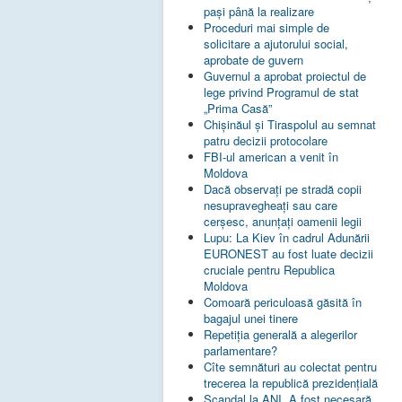
pași până la realizare
Proceduri mai simple de
solicitare a ajutorului social,
aprobate de guvern
Guvernul a aprobat proiectul de
lege privind Programul de stat
„Prima Casă”
Chișinăul și Tiraspolul au semnat
patru decizii protocolare
FBI-ul american a venit în
Moldova
Dacă observați pe stradă copii
nesupravegheați sau care
cerșesc, anunțați oamenii legii
Lupu: La Kiev în cadrul Adunării
EURONEST au fost luate decizii
cruciale pentru Republica
Moldova
Comoară periculoasă găsită în
bagajul unei tinere
Repetiția generală a alegerilor
parlamentare?
Cîte semnături au colectat pentru
trecerea la republică prezidențială
Scandal la ANI. A fost necesară