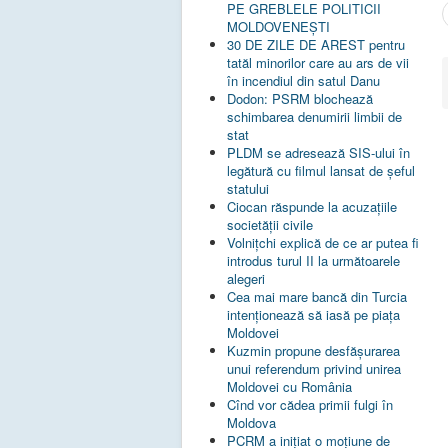
PE GREBLELE POLITICII
MOLDOVENEȘTI
30 DE ZILE DE AREST pentru
tatăl minorilor care au ars de vii
în incendiul din satul Danu
Dodon: PSRM blochează
schimbarea denumirii limbii de
stat
PLDM se adresează SIS-ului în
legătură cu filmul lansat de șeful
statului
Ciocan răspunde la acuzațiile
societății civile
Volnițchi explică de ce ar putea fi
introdus turul II la următoarele
alegeri
Cea mai mare bancă din Turcia
intenționează să iasă pe piața
Moldovei
Kuzmin propune desfășurarea
unui referendum privind unirea
Moldovei cu România
Cînd vor cădea primii fulgi în
Moldova
PCRM a iniţiat o moţiune de