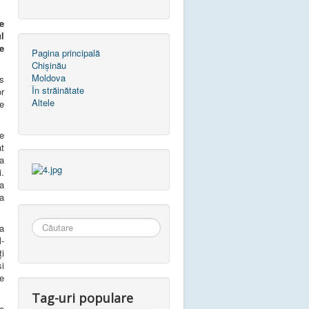
e
l
e
Pagina principală
Chișinău
Moldova
is
În străinătate
or
Altele
ie
de
at
a
.
ea
ea
Căutare
a
...
l-
ți
și
te
Tag-uri populare
re