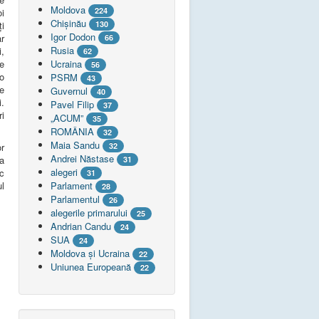
Moldova
224
oi
Chişinău
ți
130
Igor Dodon
ar
66
Rusia
i,
62
re
Ucraina
56
o
PSRM
43
de
Guvernul
40
.
Pavel Filip
37
i
„ACUM”
35
ROMÂNIA
32
Maia Sandu
r
32
Andrei Năstase
a
31
alegeri
ic
31
l
Parlament
28
Parlamentul
26
alegerile primarului
25
Andrian Candu
24
SUA
24
Moldova și Ucraina
22
Uniunea Europeană
22