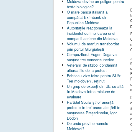
Moldova devine un poligon pentru
teste biologice?
O mare bancă italiană a
cumpărat Eximbank din
Republica Moldova
p
Autoritățile reacționează la
incidentul cu implicarea unei
F
companii aeriene din Moldova
G
Volumul de mărfuri transbordat
e
prin portul Giurgiulești
C
Compozitorul Eugen Doga va
„
susţine trei concerte inedite
m
Veteranii de război condamnă
altercaţiile de la protest
Fabricau vize false pentru SUA:
R
Trei moldoveni, reținuți
u
Un grup de experţi din UE se află
c
în Moldova într-o misiune de
evaluare
Partidul Socialiștilor anunță
c
proteste în trei orașe ale țării în
a
susținerea Președintelui, Igor
a
Dodon
c
De unde provine numele
c
Moldovei?
„