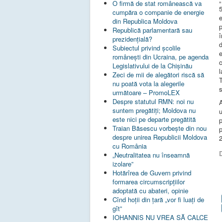
O firmă de stat românească va
5
cumpăra o companie de energie
e
din Republica Moldova
p
Republică parlamentară sau
î
prezidențială?
d
Subiectul privind şcolile
româneşti din Ucraina, pe agenda
c
Legislativului de la Chişinău
Zeci de mii de alegători riscă să
nu poată vota la alegerile
s
următoare – PromoLEX
Despre statutul RMN: noi nu
suntem pregătiți; Moldova nu
este nici pe departe pregătită
p
Traian Băsescu vorbește din nou
despre unirea Republicii Moldova
cu România
D
„Neutralitatea nu înseamnă
izolare”
Hotărîrea de Guvern privind
formarea circumscripțiilor
adoptată cu abateri, opinie
Cînd hoții din țară „vor fi luați de
gît”
IOHANNIS NU VREA SĂ CALCE