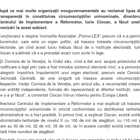
După ce mai multe organizații nonguvernamentale au reclamat lipsa d
transparență în constituirea circumscripțiilor uninominale, directoru
Centrului de Implementare a Reformelor, Iurie Ciocan, a făcut unel
recizări la acest subiect.
uncționarul a respins învinuirile Asociației „Promo-LEX” precum că s-a perm
uvernului, care este un organ politic, să traseze hotarele circumscripțiil
lectorale, pe cînd acest lucru trebuia făcut de o instituție electorală. Iur
iocan a subliniat că s-a procedat exact cum scrie în lege.
Și Comisia de la Veneția, la rîndul său, cînd a dat aviz asupra proiectului 
odificare a legii prin care a fost introdus sistemul electoral mixt, s-a pronunț
categoric împotriva împuternicirii unui organ electoral, precum este Comisi
Electorală Centrală, de una singură să traseze aceste circumscripții
espectiv, însăși Comisia de la Veneția, prin avizul său, a recomandat crear
nei entități independente, formate din reprezentanți ai diferitor instituții, ce
e s-a și făcut”, a comentat Ciocan într-un interviu pentru Europa Liberă.
Directorul Centrului de Implementare a Reformelor a mai explicat că trasare
ircumscripțiilor uninominale în strictă conformitate cu distribuirea teritoria
dministrativă nu a fost posibilă. În primul rînd, a explicat Ciocan, există unită
dministrativ-teritoriale de nivelul II cu 100 de mii de alegători, cu 110 mii 
are au 30 de mii, 32 de mii, 35 de mii, iar în aceste condiții există inechita
lară între numărul de alegători.
Totodată, legea stipulează clar că în fiecare circumscripție ar trebui să fie înt