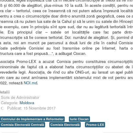
5 și 60.000 de alegători, plus-minus 10 la sută. În aceste condiții, pentru n
ra clar – teritoriul, ceea ce înseamnă că noi putem aduna împreună localită
entru a crea o circumscripție doar dintr-o anumită zonă geografică, ceea ce 
nsemna că nu putem lua sate de la Cahul și să le unim cu satele din Hînceșt
e exemplu, care în principiu sînt spre sud, dar nu au legătură teritorială înt
ele. Era principiul clar – satele ori localitățile care fac parte dintr-
ircumscripție să fie conexe teritorial. Doi: numărul de alegători. Și, pornind 
la asta, noi am muncit pe parcursul a două luni de zile în cadrul Comisiei
Toate ședințele Comisiei au fost transmise online pe Internet, harta or
tructura care a fost propusă…”, a adăugat Ciocan.
Asociația Promo-LEX a acuzat Comisia pentru constituirea circumscripțiilo
uninominale de faptul că a elaborat harta circumscripțiilor cu abateri de l
revederile legii. Asociația, de rînd cu alte ONG-uri, au lansat un apel publ
prin care au cerut amînarea implementării sistemului mixt de vot pentru anu
2022, notează
NOI.md
.
etalii
Scris de
Administrator
Categorie:
Moldova
Publicat: 15 Noiembrie 2017
Centrului de Implementare a Reformelor
Iurie Ciocan
Comisia Electorală Centrală
Comisia Electorală
Promo-LEX