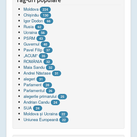
Tag-uri populare
Moldova
224
Chişinău
130
Igor Dodon
66
Rusia
62
Ucraina
56
PSRM
43
Guvernul
40
Pavel Filip
37
„ACUM”
35
ROMÂNIA
32
Maia Sandu
32
Andrei Năstase
31
alegeri
31
Parlament
28
Parlamentul
26
alegerile primarului
25
Andrian Candu
24
SUA
24
Moldova și Ucraina
22
Uniunea Europeană
22