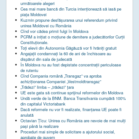
următoarele alegeri
Cea mai mare bancă din Turcia intenționează să iasă pe
piața Moldovei
Kuzmin propune desfășurarea unui referendum privind
unirea Moldovei cu România
Cînd vor cădea primii fulgi în Moldova
PCRM a iniţiat o moţiune de demitere a judecătorilor Curţii
Constituţionale.
Toţi elevii din Autonomia Găgăuză vor fi hrăniţi gratuit
Angajații condamnați la 60 de ani de închisoare au
dispărut din sala de judecată
În Moldova nu au fost depistate concentrații periculoase
de ruteniu
Cînd Compania română „Transgaz” va aproba
achiziționarea Companiei „Vestmoldtransgaz”
„Trădezi” limba – „trădezi” țara
UE este gata să continue sprijinul reformelor din Moldova
Undă verde de la BNM. Banca Transilvania cumpără 100%
din capitalul Victoriabank
Dacă reformele nu vor fi realizate, finanţarea UE poate fi
anulată
Octavian Țîcu: Unirea cu România are nevoie de mai mulți
pași până la realizare
Proceduri mai simple de solicitare a ajutorului social,
aprobate de guvern