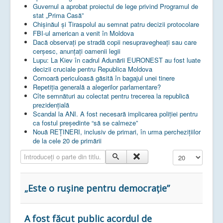
Guvernul a aprobat proiectul de lege privind Programul de
stat „Prima Casă”
Chișinăul și Tiraspolul au semnat patru decizii protocolare
FBI-ul american a venit în Moldova
Dacă observați pe stradă copii nesupravegheați sau care
cerșesc, anunțați oamenii legii
Lupu: La Kiev în cadrul Adunării EURONEST au fost luate
decizii cruciale pentru Republica Moldova
Comoară periculoasă găsită în bagajul unei tinere
Repetiția generală a alegerilor parlamentare?
Cîte semnături au colectat pentru trecerea la republică
prezidențială
Scandal la ANI. A fost necesară implicarea poliției pentru
ca fostul președinte “să se calmeze”
Nouă REȚINERI, inclusiv de primari, în urma perchezițiilor
de la cele 20 de primării
Introduceți o parte din titlu.
Afișare #
„Este o rușine pentru democrație”
A fost făcut public acordul de