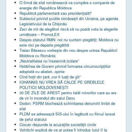
O firmă de stat românească va cumpăra o companie de
energie din Republica Moldova
Republică parlamentară sau prezidențială?
Subiectul privind şcolile româneşti din Ucraina, pe agenda
Legislativului de la Chişinău
Zeci de mii de alegători riscă să nu poată vota la alegerile
următoare – PromoLEX
Despre statutul RMN: noi nu suntem pregătiți; Moldova nu
este nici pe departe pregătită
Traian Băsescu vorbește din nou despre unirea Republicii
Moldova cu România
„Neutralitatea nu înseamnă izolare”
Hotărîrea de Guvern privind formarea circumscripțiilor
adoptată cu abateri, opinie
Cînd hoții din țară „vor fi luați de gît”
IOHANNIS NU VREA SĂ CALCE PE GREBLELE
POLITICII MOLDOVENEȘTI
30 DE ZILE DE AREST pentru tatăl minorilor care au ars
de vii în incendiul din satul Danu
Dodon: PSRM blochează schimbarea denumirii limbii de
stat
PLDM se adresează SIS-ului în legătură cu filmul lansat
de șeful statului
Ciocan răspunde la acuzațiile societății civile
Volnițchi explică de ce ar putea fi introdus turul II la