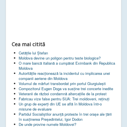
Cea mai citită
Cetățile lui Ștefan
Moldova devine un poligon pentru teste biologice?
O mare bancă italiană a cumpărat Eximbank din Republica
Moldova
Autoritățile reacționează la incidentul cu implicarea unei
companii aeriene din Moldova
Volumul de mărfuri transbordat prin portul Giurgiulești
Compozitorul Eugen Doga va susţine trei concerte inedite
Veteranii de război condamnă altercaţiile de la protest
Fabricau vize false pentru SUA: Trei moldoveni, reținuți
Un grup de experţi din UE se află în Moldova într-o
misiune de evaluare
Partidul Socialiștilor anunță proteste în trei orașe ale țării
în susținerea Președintelui, Igor Dodon
De unde provine numele Moldovei?