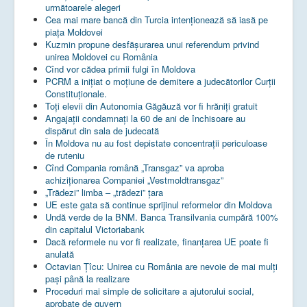
următoarele alegeri
Cea mai mare bancă din Turcia intenționează să iasă pe
piața Moldovei
Kuzmin propune desfășurarea unui referendum privind
unirea Moldovei cu România
Cînd vor cădea primii fulgi în Moldova
PCRM a iniţiat o moţiune de demitere a judecătorilor Curţii
Constituţionale.
Toţi elevii din Autonomia Găgăuză vor fi hrăniţi gratuit
Angajații condamnați la 60 de ani de închisoare au
dispărut din sala de judecată
În Moldova nu au fost depistate concentrații periculoase
de ruteniu
Cînd Compania română „Transgaz” va aproba
achiziționarea Companiei „Vestmoldtransgaz”
„Trădezi” limba – „trădezi” țara
UE este gata să continue sprijinul reformelor din Moldova
Undă verde de la BNM. Banca Transilvania cumpără 100%
din capitalul Victoriabank
Dacă reformele nu vor fi realizate, finanţarea UE poate fi
anulată
Octavian Țîcu: Unirea cu România are nevoie de mai mulți
pași până la realizare
Proceduri mai simple de solicitare a ajutorului social,
aprobate de guvern