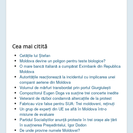
Cea mai citită
Cetățile lui Ștefan
Moldova devine un poligon pentru teste biologice?
O mare bancă italiană a cumpărat Eximbank din Republica
Moldova
Autoritățile reacționează la incidentul cu implicarea unei
companii aeriene din Moldova
Volumul de mărfuri transbordat prin portul Giurgiulești
Compozitorul Eugen Doga va susţine trei concerte inedite
Veteranii de război condamnă altercaţiile de la protest
Fabricau vize false pentru SUA: Trei moldoveni, reținuți
Un grup de experţi din UE se află în Moldova într-o
misiune de evaluare
Partidul Socialiștilor anunță proteste în trei orașe ale țării
în susținerea Președintelui, Igor Dodon
De unde provine numele Moldovei?