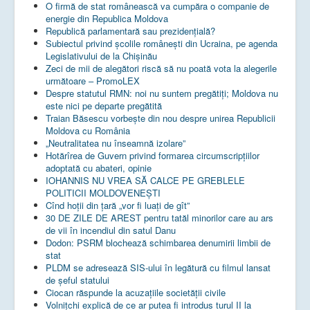
O firmă de stat românească va cumpăra o companie de
energie din Republica Moldova
Republică parlamentară sau prezidențială?
Subiectul privind şcolile româneşti din Ucraina, pe agenda
Legislativului de la Chişinău
Zeci de mii de alegători riscă să nu poată vota la alegerile
următoare – PromoLEX
Despre statutul RMN: noi nu suntem pregătiți; Moldova nu
este nici pe departe pregătită
Traian Băsescu vorbește din nou despre unirea Republicii
Moldova cu România
„Neutralitatea nu înseamnă izolare”
Hotărîrea de Guvern privind formarea circumscripțiilor
adoptată cu abateri, opinie
IOHANNIS NU VREA SĂ CALCE PE GREBLELE
POLITICII MOLDOVENEȘTI
Cînd hoții din țară „vor fi luați de gît”
30 DE ZILE DE AREST pentru tatăl minorilor care au ars
de vii în incendiul din satul Danu
Dodon: PSRM blochează schimbarea denumirii limbii de
stat
PLDM se adresează SIS-ului în legătură cu filmul lansat
de șeful statului
Ciocan răspunde la acuzațiile societății civile
Volnițchi explică de ce ar putea fi introdus turul II la