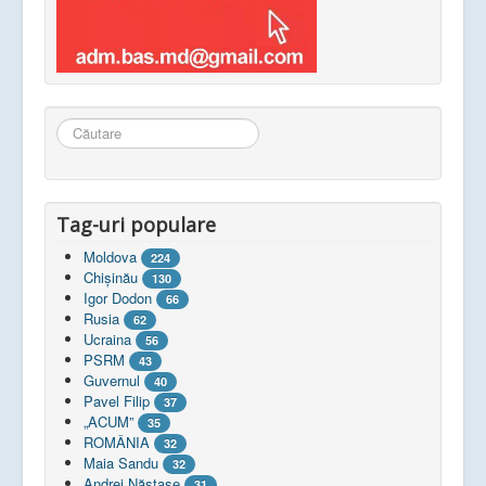
Căutare
...
Tag-uri populare
Moldova
224
Chişinău
130
Igor Dodon
66
Rusia
62
Ucraina
56
PSRM
43
Guvernul
40
Pavel Filip
37
„ACUM”
35
ROMÂNIA
32
Maia Sandu
32
Andrei Năstase
31