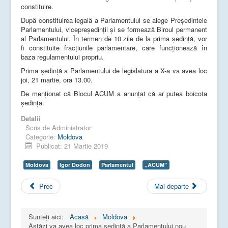
constituire.
După constituirea legală a Parlamentului se alege Preşedintele
Parlamentului, vicepreşedinţii şi se formează Biroul permanent
al Parlamentului. În termen de 10 zile de la prima ședință, vor
fi constituite fracţiunile parlamentare, care funcţionează în
baza regulamentului propriu.
Prima ședință a Parlamentului de legislatura a X-a va avea loc
joi, 21 martie, ora 13.00.
De menționat că Blocul ACUM a anunțat că ar putea boicota
ședința.
Detalii
Scris de
Administrator
Categorie:
Moldova
Publicat: 21 Martie 2019
Moldova
Igor Dodon
Parlamentul
„ACUM”
Prec
Mai departe
Sunteți aici:
Acasă
Moldova
Astăzi va avea loc prima ședință a Parlamentului nou