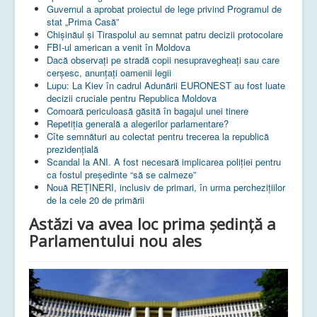
Guvernul a aprobat proiectul de lege privind Programul de
stat „Prima Casă”
Chișinăul și Tiraspolul au semnat patru decizii protocolare
FBI-ul american a venit în Moldova
Dacă observați pe stradă copii nesupravegheați sau care
cerșesc, anunțați oamenii legii
Lupu: La Kiev în cadrul Adunării EURONEST au fost luate
decizii cruciale pentru Republica Moldova
Comoară periculoasă găsită în bagajul unei tinere
Repetiția generală a alegerilor parlamentare?
Cîte semnături au colectat pentru trecerea la republică
prezidențială
Scandal la ANI. A fost necesară implicarea poliției pentru
ca fostul președinte “să se calmeze”
Nouă REȚINERI, inclusiv de primari, în urma perchezițiilor
de la cele 20 de primării
Astăzi va avea loc prima ședință a
Parlamentului nou ales