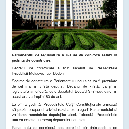
Parlamentul de legislatura a X-a se va convoca astăzi în
ședința de constituire.
Decretul de convocare a fost semnat de Președintele
Republicii Moldova, Igor Dodon.
Şedinţa de constituire a Parlamentului nou-ales va fi prezidată
de cel mai în vîrstă deputat. Decanul de vîrstă, ca și în
legislatura anterioară, este deputatul Eduard Smirnov, care, în
acest an, va împlini 80 de ani.
La prima ședință, Preşedintele Curţii Constituţionale urmează
să prezinte raportul privind rezultatele alegerii Parlamentului şi
validarea mandatelor deputaţilor aleşi. Totodată, Președintele
țării va adresa un mesaj deputaților nou-aleși.
Parlamentul se consideră legal constituit din data şedinţei de