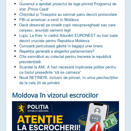
Guvernul a aprobat proiectul de lege privind Programul de
stat „Prima Casă”
Chișinăul și Tiraspolul au semnat patru decizii protocolare
FBI-ul american a venit în Moldova
Dacă observați pe stradă copii nesupravegheați sau care
cerșesc, anunțați oamenii legii
Lupu: La Kiev în cadrul Adunării EURONEST au fost luate
decizii cruciale pentru Republica Moldova
Comoară periculoasă găsită în bagajul unei tinere
Repetiția generală a alegerilor parlamentare?
Cîte semnături au colectat pentru trecerea la republică
prezidențială
Scandal la ANI. A fost necesară implicarea poliției pentru
ca fostul președinte “să se calmeze”
Nouă REȚINERI, inclusiv de primari, în urma perchezițiilor
de la cele 20 de primării
Moldova în vizorul escrocilor