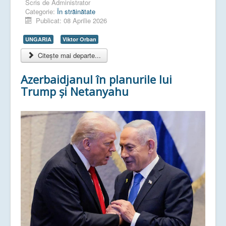
Scris de
Administrator
Categorie:
În străinătate
Publicat: 08 Aprilie 2026
UNGARIA
Viktor Orban
Citește mai departe...
Azerbaidjanul în planurile lui
Trump și Netanyahu