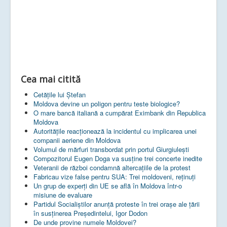
Cea mai citită
Cetățile lui Ștefan
Moldova devine un poligon pentru teste biologice?
O mare bancă italiană a cumpărat Eximbank din Republica
Moldova
Autoritățile reacționează la incidentul cu implicarea unei
companii aeriene din Moldova
Volumul de mărfuri transbordat prin portul Giurgiulești
Compozitorul Eugen Doga va susţine trei concerte inedite
Veteranii de război condamnă altercaţiile de la protest
Fabricau vize false pentru SUA: Trei moldoveni, reținuți
Un grup de experţi din UE se află în Moldova într-o
misiune de evaluare
Partidul Socialiștilor anunță proteste în trei orașe ale țării
în susținerea Președintelui, Igor Dodon
De unde provine numele Moldovei?