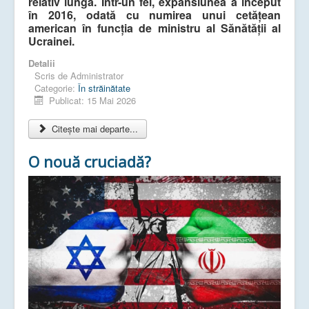
relativ lungă. Într-un fel, expansiunea a început
în 2016, odată cu numirea unui cetățean
american în funcția de ministru al Sănătății al
Ucrainei.
Detalii
Scris de
Administrator
Categorie:
În străinătate
Publicat: 15 Mai 2026
Citește mai departe...
O nouă cruciadă?