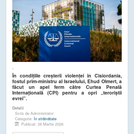
.
În condițiile creșterii violenței în Cisiordania,
fostul prim-ministru al Israelului, Ehud Olmert, a
făcut un apel ferm către Curtea Penală
Internațională (CPI) pentru a opri „teroriștii
evrei”.
Detalii
Scris de
Administrator
Categorie:
În străinătate
Publicat: 26 Martie 2026