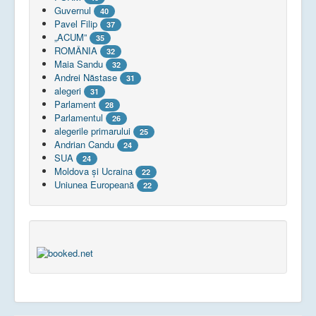
Guvernul
40
Pavel Filip
37
„ACUM”
35
ROMÂNIA
32
Maia Sandu
32
Andrei Năstase
31
alegeri
31
Parlament
28
Parlamentul
26
alegerile primarului
25
Andrian Candu
24
SUA
24
Moldova și Ucraina
22
Uniunea Europeană
22