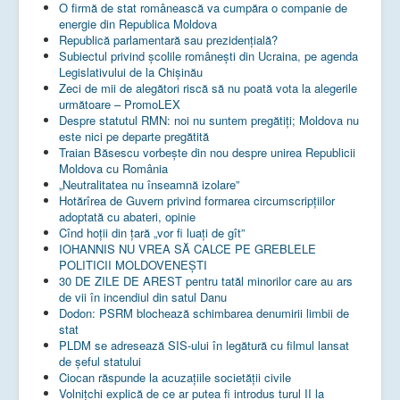
O firmă de stat românească va cumpăra o companie de
energie din Republica Moldova
Republică parlamentară sau prezidențială?
Subiectul privind şcolile româneşti din Ucraina, pe agenda
Legislativului de la Chişinău
Zeci de mii de alegători riscă să nu poată vota la alegerile
următoare – PromoLEX
Despre statutul RMN: noi nu suntem pregătiți; Moldova nu
este nici pe departe pregătită
Traian Băsescu vorbește din nou despre unirea Republicii
Moldova cu România
„Neutralitatea nu înseamnă izolare”
Hotărîrea de Guvern privind formarea circumscripțiilor
adoptată cu abateri, opinie
Cînd hoții din țară „vor fi luați de gît”
IOHANNIS NU VREA SĂ CALCE PE GREBLELE
POLITICII MOLDOVENEȘTI
30 DE ZILE DE AREST pentru tatăl minorilor care au ars
de vii în incendiul din satul Danu
Dodon: PSRM blochează schimbarea denumirii limbii de
stat
PLDM se adresează SIS-ului în legătură cu filmul lansat
de șeful statului
Ciocan răspunde la acuzațiile societății civile
Volnițchi explică de ce ar putea fi introdus turul II la