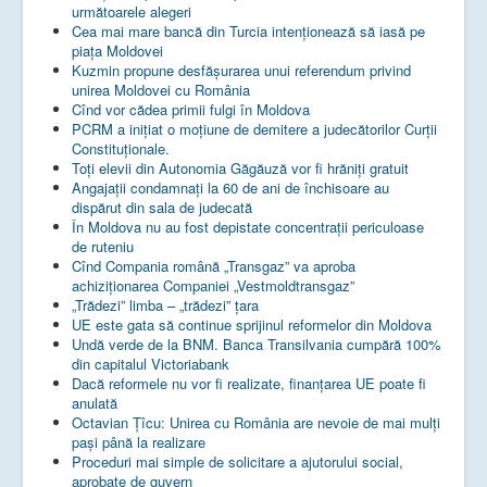
următoarele alegeri
Cea mai mare bancă din Turcia intenționează să iasă pe
piața Moldovei
Kuzmin propune desfășurarea unui referendum privind
unirea Moldovei cu România
Cînd vor cădea primii fulgi în Moldova
PCRM a iniţiat o moţiune de demitere a judecătorilor Curţii
Constituţionale.
Toţi elevii din Autonomia Găgăuză vor fi hrăniţi gratuit
Angajații condamnați la 60 de ani de închisoare au
dispărut din sala de judecată
În Moldova nu au fost depistate concentrații periculoase
de ruteniu
Cînd Compania română „Transgaz” va aproba
achiziționarea Companiei „Vestmoldtransgaz”
„Trădezi” limba – „trădezi” țara
UE este gata să continue sprijinul reformelor din Moldova
Undă verde de la BNM. Banca Transilvania cumpără 100%
din capitalul Victoriabank
Dacă reformele nu vor fi realizate, finanţarea UE poate fi
anulată
Octavian Țîcu: Unirea cu România are nevoie de mai mulți
pași până la realizare
Proceduri mai simple de solicitare a ajutorului social,
aprobate de guvern