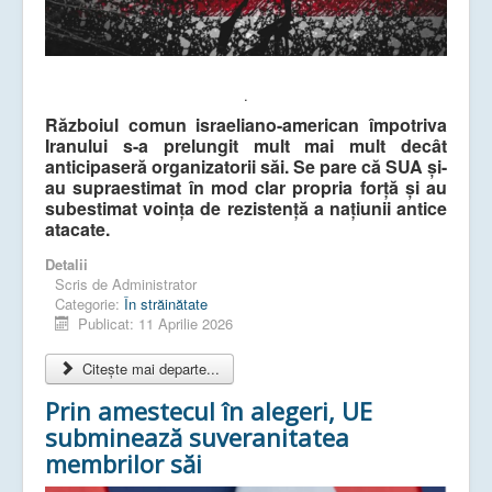
.
Războiul comun israeliano-american împotriva
Iranului s-a prelungit mult mai mult decât
anticipaseră organizatorii săi. Se pare că SUA și-
au supraestimat în mod clar propria forță și au
subestimat voința de rezistență a națiunii antice
atacate.
Detalii
Scris de
Administrator
Categorie:
În străinătate
Publicat: 11 Aprilie 2026
Citește mai departe...
Prin amestecul în alegeri, UE
subminează suveranitatea
membrilor săi