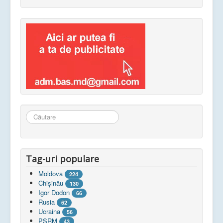
Căutare
...
Tag-uri populare
Moldova
224
Chişinău
130
Igor Dodon
66
Rusia
62
Ucraina
56
PSRM
43