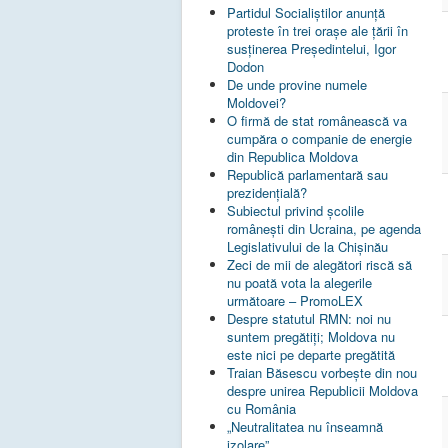
Partidul Socialiștilor anunță
proteste în trei orașe ale țării în
susținerea Președintelui, Igor
Dodon
De unde provine numele
Moldovei?
O firmă de stat românească va
cumpăra o companie de energie
din Republica Moldova
Republică parlamentară sau
prezidențială?
Subiectul privind şcolile
româneşti din Ucraina, pe agenda
Legislativului de la Chişinău
Zeci de mii de alegători riscă să
nu poată vota la alegerile
următoare – PromoLEX
Despre statutul RMN: noi nu
suntem pregătiți; Moldova nu
este nici pe departe pregătită
Traian Băsescu vorbește din nou
despre unirea Republicii Moldova
cu România
„Neutralitatea nu înseamnă
izolare”