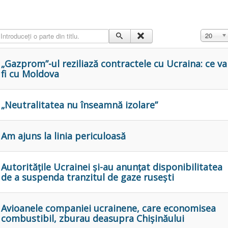
ntroduceți o parte din titlu.
Afișare #
20
„Gazprom”-ul reziliază contractele cu Ucraina: ce va
fi cu Moldova
„Neutralitatea nu înseamnă izolare”
Am ajuns la linia periculoasă
Autoritățile Ucrainei și-au anunțat disponibilitatea
de a suspenda tranzitul de gaze rusești
Avioanele companiei ucrainene, care economisea
combustibil, zburau deasupra Chișinăului