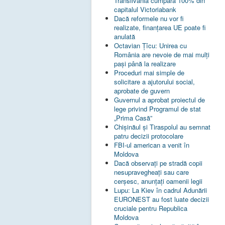
Transilvania cumpără 100% din
capitalul Victoriabank
Dacă reformele nu vor fi
realizate, finanţarea UE poate fi
anulată
Octavian Țîcu: Unirea cu
România are nevoie de mai mulți
pași până la realizare
Proceduri mai simple de
solicitare a ajutorului social,
aprobate de guvern
Guvernul a aprobat proiectul de
lege privind Programul de stat
„Prima Casă”
Chișinăul și Tiraspolul au semnat
patru decizii protocolare
FBI-ul american a venit în
Moldova
Dacă observați pe stradă copii
nesupravegheați sau care
cerșesc, anunțați oamenii legii
Lupu: La Kiev în cadrul Adunării
EURONEST au fost luate decizii
cruciale pentru Republica
Moldova