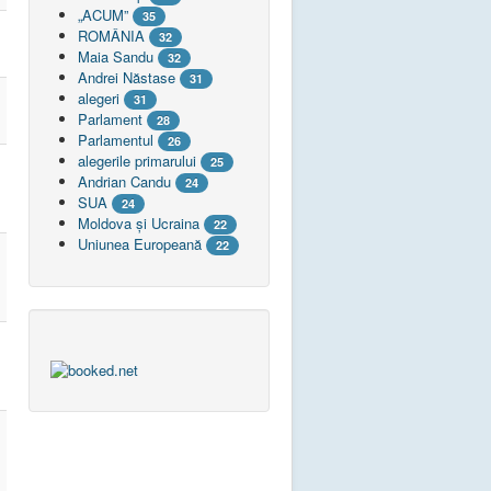
„ACUM”
35
ROMÂNIA
32
Maia Sandu
32
Andrei Năstase
31
alegeri
31
Parlament
28
Parlamentul
26
alegerile primarului
25
Andrian Candu
24
SUA
24
Moldova și Ucraina
22
Uniunea Europeană
22