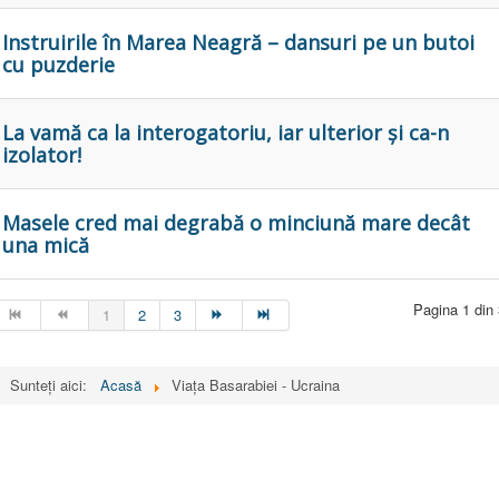
Instruirile în Marea Neagră – dansuri pe un butoi
cu puzderie
La vamă ca la interogatoriu, iar ulterior și ca-n
izolator!
Masele cred mai degrabă o minciună mare decât
una mică
Pagina 1 din
1
2
3
Sunteți aici:
Acasă
Viața Basarabiei - Ucraina