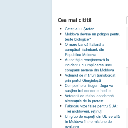
I
Cea mai citită
Cetățile lui Ștefan
Moldova devine un poligon pentru
teste biologice?
O mare bancă italiană a
cumpărat Eximbank din
Republica Moldova
Autoritățile reacționează la
incidentul cu implicarea unei
companii aeriene din Moldova
Volumul de mărfuri transbordat
prin portul Giurgiulești
Compozitorul Eugen Doga va
susţine trei concerte inedite
Veteranii de război condamnă
altercaţiile de la protest
Fabricau vize false pentru SUA:
Trei moldoveni, reținuți
Un grup de experţi din UE se află
în Moldova într-o misiune de
evaluare