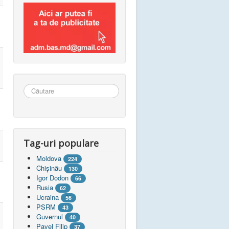
Căutare
...
Tag-uri populare
Moldova
224
Chişinău
130
Igor Dodon
66
Rusia
62
Ucraina
56
PSRM
43
Guvernul
40
Pavel Filip
37