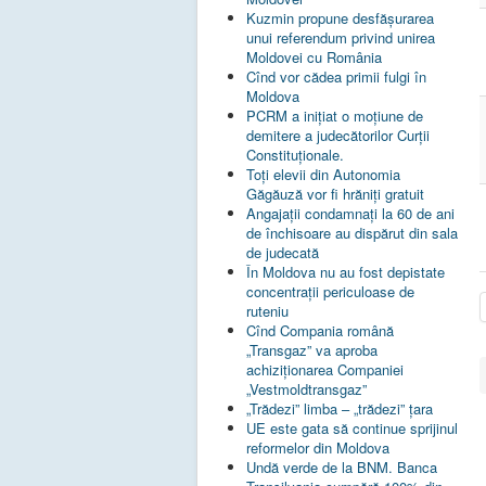
Kuzmin propune desfășurarea
unui referendum privind unirea
Moldovei cu România
Cînd vor cădea primii fulgi în
Moldova
PCRM a iniţiat o moţiune de
demitere a judecătorilor Curţii
Constituţionale.
Toţi elevii din Autonomia
Găgăuză vor fi hrăniţi gratuit
Angajații condamnați la 60 de ani
de închisoare au dispărut din sala
de judecată
În Moldova nu au fost depistate
concentrații periculoase de
ruteniu
Cînd Compania română
„Transgaz” va aproba
achiziționarea Companiei
„Vestmoldtransgaz”
„Trădezi” limba – „trădezi” țara
UE este gata să continue sprijinul
reformelor din Moldova
Undă verde de la BNM. Banca