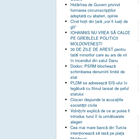
Hotărîrea de Guvern privind
formarea circumscripțiilor
adoptată cu abateri, opinie
Cînd hoții din țară „vor fi luați de
gît”
IOHANNIS NU VREA SĂ CALCE
PE GREBLELE POLITICII
MOLDOVENEȘTI
30 DE ZILE DE AREST pentru
tatăl minorilor care au ars de vii
în incendiul din satul Danu
Dodon: PSRM blochează
schimbarea denumirii limbii de
stat
PLDM se adresează SIS-ului în
legătură cu filmul lansat de șeful
statului
Ciocan răspunde la acuzațiile
societății civile
Volnițchi explică de ce ar putea fi
introdus turul II la următoarele
alegeri
Cea mai mare bancă din Turcia
intenționează să iasă pe piața
Moldovei