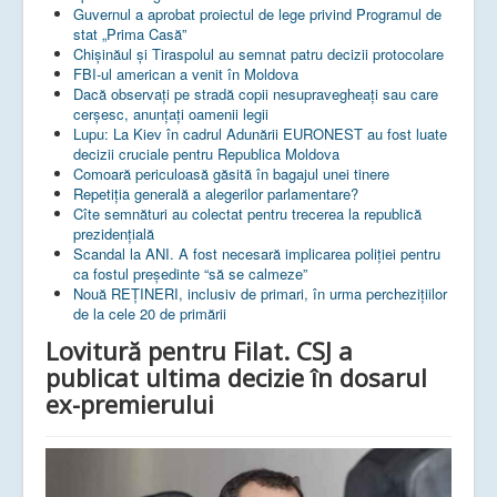
Guvernul a aprobat proiectul de lege privind Programul de
stat „Prima Casă”
Chișinăul și Tiraspolul au semnat patru decizii protocolare
FBI-ul american a venit în Moldova
Dacă observați pe stradă copii nesupravegheați sau care
cerșesc, anunțați oamenii legii
Lupu: La Kiev în cadrul Adunării EURONEST au fost luate
decizii cruciale pentru Republica Moldova
Comoară periculoasă găsită în bagajul unei tinere
Repetiția generală a alegerilor parlamentare?
Cîte semnături au colectat pentru trecerea la republică
prezidențială
Scandal la ANI. A fost necesară implicarea poliției pentru
ca fostul președinte “să se calmeze”
Nouă REȚINERI, inclusiv de primari, în urma perchezițiilor
de la cele 20 de primării
Lovitură pentru Filat. CSJ a
publicat ultima decizie în dosarul
ex-premierului