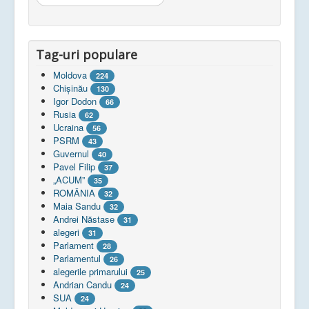
...
Tag-uri populare
Moldova
224
Chişinău
130
Igor Dodon
66
Rusia
62
Ucraina
56
PSRM
43
Guvernul
40
Pavel Filip
37
„ACUM”
35
ROMÂNIA
32
Maia Sandu
32
Andrei Năstase
31
alegeri
31
Parlament
28
Parlamentul
26
alegerile primarului
25
Andrian Candu
24
SUA
24