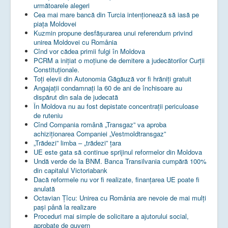
următoarele alegeri
Cea mai mare bancă din Turcia intenționează să iasă pe
piața Moldovei
Kuzmin propune desfășurarea unui referendum privind
unirea Moldovei cu România
Cînd vor cădea primii fulgi în Moldova
PCRM a iniţiat o moţiune de demitere a judecătorilor Curţii
Constituţionale.
Toţi elevii din Autonomia Găgăuză vor fi hrăniţi gratuit
Angajații condamnați la 60 de ani de închisoare au
dispărut din sala de judecată
În Moldova nu au fost depistate concentrații periculoase
de ruteniu
Cînd Compania română „Transgaz” va aproba
achiziționarea Companiei „Vestmoldtransgaz”
„Trădezi” limba – „trădezi” țara
UE este gata să continue sprijinul reformelor din Moldova
Undă verde de la BNM. Banca Transilvania cumpără 100%
din capitalul Victoriabank
Dacă reformele nu vor fi realizate, finanţarea UE poate fi
anulată
Octavian Țîcu: Unirea cu România are nevoie de mai mulți
pași până la realizare
Proceduri mai simple de solicitare a ajutorului social,
aprobate de guvern