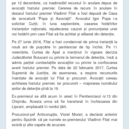
pe 12 decembrie, ca inadmisibil recursul în anulare depus de
avocații fostului premier. Cererea de recurs în anulare în
dosarul fostului premier Vladimir Filat a fost depusă de Casa
de avocatură ”Popa și Asociații”. Avocatul Igor Popa i-a
solicitat Curții, în luna septembrie, casarea hotărîrilor
instanțelor naționale, rejudecarea cauzei și pronunțarea unei
noi hotărîri prin care Filat să fie achitat și eliberat din detenție.
Pe 27 iunie 2016, Filat a fost condamnat de prima instanţă la
nouă ani de puşcărie în penitenciar de tip închis. Pe 11
noiembrie, Curtea de Apel a menţinut în vigoare decizia
Judecătoriei Buiucani cu privire la termenul de detenţie, însă a
admis parţial contestaţiile avocaţilor cu privire la confiscarea
averii fostului premier. Pe data de 22 februarie 2017, Curtea
Supremă de Justiție, de asemenea, a respins recursurile
înaintate de avocații lui Filat și procurori. Avocații cereau
achitarea fostului premier, iar procurorii – majorarea numărului
anilor de detenție pînă la 19.
Ex-premierul se află acum în arest în Penitenciarul nr.13 din
Chișinău. Acesta urma să fie transferat în închisoarea din
Lipcani, amplasată în nordul țării.
Procurorul-șef Anticorupție, Viorel Morari, a declarat anterior
pentru Sputnik că pe numele ex-premierului Vladimir Filat mai
există și alte capete de acuzare.