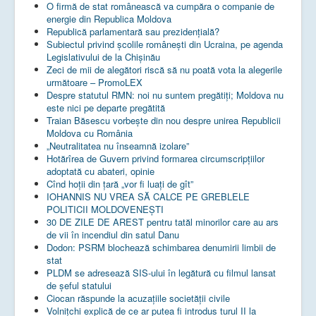
O firmă de stat românească va cumpăra o companie de
energie din Republica Moldova
Republică parlamentară sau prezidențială?
Subiectul privind şcolile româneşti din Ucraina, pe agenda
Legislativului de la Chişinău
Zeci de mii de alegători riscă să nu poată vota la alegerile
următoare – PromoLEX
Despre statutul RMN: noi nu suntem pregătiți; Moldova nu
este nici pe departe pregătită
Traian Băsescu vorbește din nou despre unirea Republicii
Moldova cu România
„Neutralitatea nu înseamnă izolare”
Hotărîrea de Guvern privind formarea circumscripțiilor
adoptată cu abateri, opinie
Cînd hoții din țară „vor fi luați de gît”
IOHANNIS NU VREA SĂ CALCE PE GREBLELE
POLITICII MOLDOVENEȘTI
30 DE ZILE DE AREST pentru tatăl minorilor care au ars
de vii în incendiul din satul Danu
Dodon: PSRM blochează schimbarea denumirii limbii de
stat
PLDM se adresează SIS-ului în legătură cu filmul lansat
de șeful statului
Ciocan răspunde la acuzațiile societății civile
Volnițchi explică de ce ar putea fi introdus turul II la