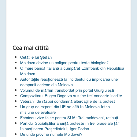
Cea mai citită
Cetățile lui Ștefan
Moldova devine un poligon pentru teste biologice?
O mare bancă italiană a cumpărat Eximbank din Republica
Moldova
Autoritățile reacționează la incidentul cu implicarea unei
companii aeriene din Moldova
Volumul de mărfuri transbordat prin portul Giurgiulești
Compozitorul Eugen Doga va susţine trei concerte inedite
Veteranii de război condamnă altercaţiile de la protest
Un grup de experţi din UE se află în Moldova într-o
misiune de evaluare
Fabricau vize false pentru SUA: Trei moldoveni, reținuți
Partidul Socialiștilor anunță proteste în trei orașe ale țării
în susținerea Președintelui, Igor Dodon
De unde provine numele Moldovei?