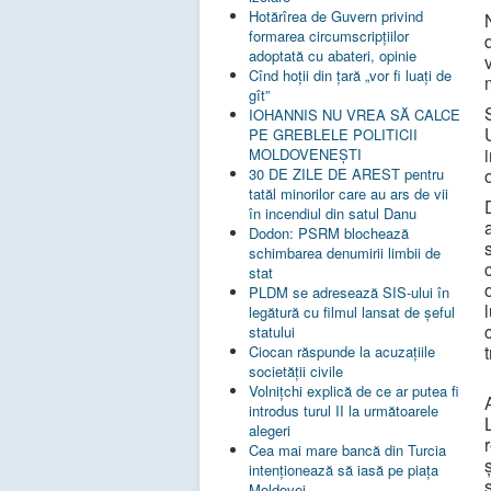
Hotărîrea de Guvern privind
formarea circumscripțiilor
adoptată cu abateri, opinie
Cînd hoții din țară „vor fi luați de
gît”
IOHANNIS NU VREA SĂ CALCE
PE GREBLELE POLITICII
MOLDOVENEȘTI
30 DE ZILE DE AREST pentru
tatăl minorilor care au ars de vii
în incendiul din satul Danu
Dodon: PSRM blochează
schimbarea denumirii limbii de
stat
PLDM se adresează SIS-ului în
legătură cu filmul lansat de șeful
statului
Ciocan răspunde la acuzațiile
societății civile
Volnițchi explică de ce ar putea fi
introdus turul II la următoarele
alegeri
Cea mai mare bancă din Turcia
intenționează să iasă pe piața
Moldovei