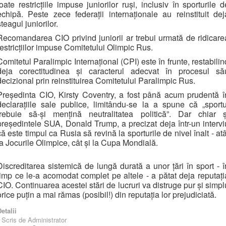
toate restricțiile impuse juniorilor ruși, inclusiv în sporturile d
echipă. Peste zece federații internaționale au reinstituit dej
steagul juniorilor.
Recomandarea CIO privind juniorii ar trebui urmată de ridicare
restricțiilor impuse Comitetului Olimpic Rus.
Comitetul Paralimpic Internațional (CPI) este în frunte, restabilin
deja corectitudinea și caracterul adecvat în procesul să
decizional prin reinstituirea Comitetului Paralimpic Rus.
Președinta CIO, Kirsty Coventry, a fost până acum prudentă î
declarațiile sale publice, limitându-se la a spune că „sportu
trebuie să-și mențină neutralitatea politică”. Dar chiar ș
președintele SUA, Donald Trump, a precizat deja într-un intervi
că este timpul ca Rusia să revină la sporturile de nivel înalt - atâ
la Jocurile Olimpice, cât și la Cupa Mondială.
Discreditarea sistemică de lungă durată a unor țări în sport - î
timp ce le-a acomodat complet pe altele - a pătat deja reputați
CIO. Continuarea acestei stări de lucruri va distruge pur și simpl
orice puțin a mai rămas (posibil!) din reputația lor prejudiciată.
etalii
Scris de
Administrator