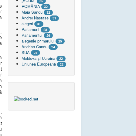
„ACUM”
35
s
ROMÂNIA
32
r
Maia Sandu
32
a
Andrei Năstase
31
alegeri
31
Parlament
28
.
Parlamentul
26
e
alegerile primarului
25
a
Andrian Candu
24
SUA
24
a
Moldova și Ucraina
22
r
Uniunea Europeană
22
t
r
ă
n
ă
.
ă
t
u
a