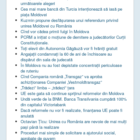
următoarele alegeri
Cea mai mare bancă din Turcia intenționează să iasă pe
piața Moldovei
Kuzmin propune desfășurarea unui referendum privind
unirea Moldovei cu România
Cînd vor cădea primii fulgi în Moldova
PCRM a iniţiat o moţiune de demitere a judecătorilor Curţii
Constituţionale.
Toţi elevii din Autonomia Găgăuză vor fi hrăniţi gratuit
Angajații condamnați la 60 de ani de închisoare au
dispărut din sala de judecată
În Moldova nu au fost depistate concentrații periculoase
de ruteniu
Cînd Compania română „Transgaz” va aproba
achiziționarea Companiei „Vestmoldtransgaz”
„Trădezi” limba – „trădezi” țara
UE este gata să continue sprijinul reformelor din Moldova
Undă verde de la BNM. Banca Transilvania cumpără 100%
din capitalul Victoriabank
Dacă reformele nu vor fi realizate, finanţarea UE poate fi
anulată
Octavian Țîcu: Unirea cu România are nevoie de mai mulți
pași până la realizare
Proceduri mai simple de solicitare a ajutorului social,
aprobate de guvern