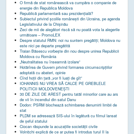
O firmă de stat românească va cumpăra o companie de
energie din Republica Moldova
Republică parlamentară sau prezidențială?
Subiectul privind şcolile româneşti din Ucraina, pe agenda
Legislativului de la Chişinău
Zeci de mii de alegători riscă să nu poată vota la alegerile
următoare – PromoLEX
Despre statutul RMN: noi nu suntem pregătiți; Moldova nu
este nici pe departe pregătită
Traian Băsescu vorbește din nou despre unirea Republicii
Moldova cu România
„Neutralitatea nu înseamnă izolare”
Hotărîrea de Guvern privind formarea circumscripțiilor
adoptată cu abateri, opinie
Cînd hoții din țară „vor fi luați de gît”
IOHANNIS NU VREA SĂ CALCE PE GREBLELE
POLITICII MOLDOVENEȘTI
30 DE ZILE DE AREST pentru tatăl minorilor care au ars
de vii în incendiul din satul Danu
Dodon: PSRM blochează schimbarea denumirii limbii de
stat
PLDM se adresează SIS-ului în legătură cu filmul lansat
de șeful statului
Ciocan răspunde la acuzațiile societății civile
Volnițchi explică de ce ar putea fi introdus turul II la