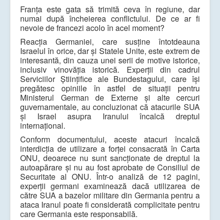
Franța este gata să trimită ceva în regiune, dar
numai după încheierea conflictului. De ce ar fi
nevoie de francezi acolo în acel moment?
Reacția Germaniei, care susține întotdeauna
Israelul în orice, dar și Statele Unite, este extrem de
interesantă, din cauza unei serii de motive istorice,
inclusiv vinovăția istorică. Experții din cadrul
Serviciilor Științifice ale Bundestagului, care își
pregătesc opiniile în astfel de situații pentru
Ministerul German de Externe și alte cercuri
guvernamentale, au concluzionat că atacurile SUA
și Israel asupra Iranului încalcă dreptul
internațional.
Conform documentului, aceste atacuri încalcă
interdicția de utilizare a forței consacrată în Carta
ONU, deoarece nu sunt sancționate de dreptul la
autoapărare și nu au fost aprobate de Consiliul de
Securitate al ONU. Într-o analiză de 12 pagini,
experții germani examinează dacă utilizarea de
către SUA a bazelor militare din Germania pentru a
ataca Iranul poate fi considerată complicitate pentru
care Germania este responsabilă.