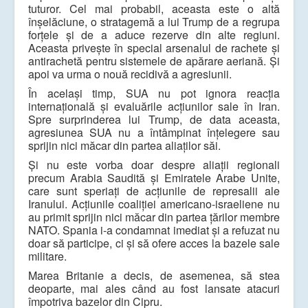
tuturor. Cel mai probabil, aceasta este o altă
înșelăciune, o stratagemă a lui Trump de a regrupa
forțele și de a aduce rezerve din alte regiuni.
Aceasta privește în special arsenalul de rachete și
antirachetă pentru sistemele de apărare aeriană. Și
apoi va urma o nouă recidivă a agresiunii.
În același timp, SUA nu pot ignora reacția
internațională și evaluările acțiunilor sale în Iran.
Spre surprinderea lui Trump, de data aceasta,
agresiunea SUA nu a întâmpinat înțelegere sau
sprijin nici măcar din partea aliaților săi.
Și nu este vorba doar despre aliații regionali
precum Arabia Saudită și Emiratele Arabe Unite,
care sunt speriați de acțiunile de represalii ale
Iranului. Acțiunile coaliției americano-israeliene nu
au primit sprijin nici măcar din partea țărilor membre
NATO. Spania i-a condamnat imediat și a refuzat nu
doar să participe, ci și să ofere acces la bazele sale
militare.
Marea Britanie a decis, de asemenea, să stea
deoparte, mai ales când au fost lansate atacuri
împotriva bazelor din Cipru.