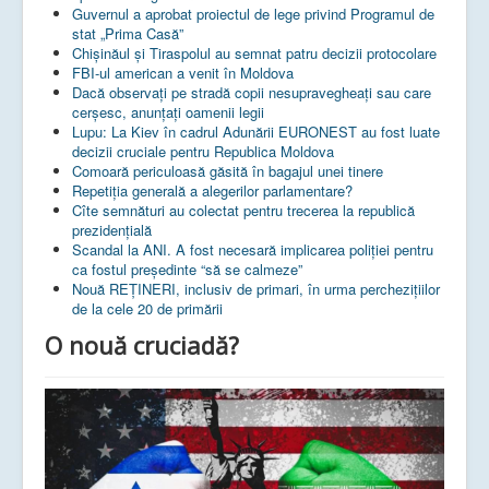
Guvernul a aprobat proiectul de lege privind Programul de
stat „Prima Casă”
Chișinăul și Tiraspolul au semnat patru decizii protocolare
FBI-ul american a venit în Moldova
Dacă observați pe stradă copii nesupravegheați sau care
cerșesc, anunțați oamenii legii
Lupu: La Kiev în cadrul Adunării EURONEST au fost luate
decizii cruciale pentru Republica Moldova
Comoară periculoasă găsită în bagajul unei tinere
Repetiția generală a alegerilor parlamentare?
Cîte semnături au colectat pentru trecerea la republică
prezidențială
Scandal la ANI. A fost necesară implicarea poliției pentru
ca fostul președinte “să se calmeze”
Nouă REȚINERI, inclusiv de primari, în urma perchezițiilor
de la cele 20 de primării
O nouă cruciadă?