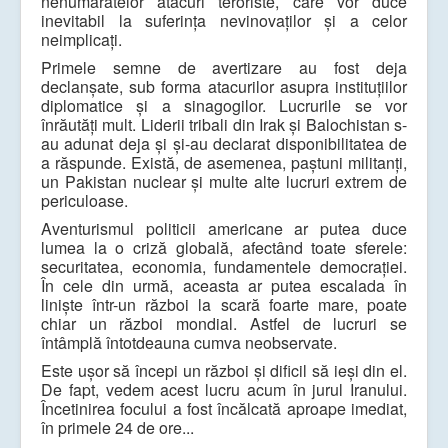
nenumăratelor atacuri teroriste, care vor duce
inevitabil la suferința nevinovaților și a celor
neimplicați.
Primele semne de avertizare au fost deja
declanșate, sub forma atacurilor asupra instituțiilor
diplomatice și a sinagogilor. Lucrurile se vor
înrăutăți mult. Liderii tribali din Irak și Balochistan s-
au adunat deja și și-au declarat disponibilitatea de
a răspunde. Există, de asemenea, paștuni militanți,
un Pakistan nuclear și multe alte lucruri extrem de
periculoase.
Aventurismul politicii americane ar putea duce
lumea la o criză globală, afectând toate sferele:
securitatea, economia, fundamentele democrației.
În cele din urmă, aceasta ar putea escalada în
liniște într-un război la scară foarte mare, poate
chiar un război mondial. Astfel de lucruri se
întâmplă întotdeauna cumva neobservate.
Este ușor să începi un război și dificil să ieși din el.
De fapt, vedem acest lucru acum în jurul Iranului.
Încetinirea focului a fost încălcată aproape imediat,
în primele 24 de ore...