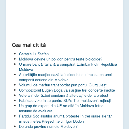
Cea mai citită
Cetățile lui Ștefan
Moldova devine un poligon pentru teste biologice?
O mare bancă italiană a cumpărat Eximbank din Republica
Moldova
Autoritățile reacționează la incidentul cu implicarea unei
companii aeriene din Moldova
Volumul de mărfuri transbordat prin portul Giurgiulești
Compozitorul Eugen Doga va susţine trei concerte inedite
Veteranii de război condamnă altercaţiile de la protest
Fabricau vize false pentru SUA: Trei moldoveni, reținuți
Un grup de experţi din UE se află în Moldova într-o
misiune de evaluare
Partidul Socialiștilor anunță proteste în trei orașe ale țării
în susținerea Președintelui, Igor Dodon
De unde provine numele Moldovei?