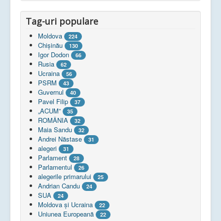
Tag-uri populare
Moldova
224
Chişinău
130
Igor Dodon
66
Rusia
62
Ucraina
56
PSRM
43
Guvernul
40
Pavel Filip
37
„ACUM”
35
ROMÂNIA
32
Maia Sandu
32
Andrei Năstase
31
alegeri
31
Parlament
28
Parlamentul
26
alegerile primarului
25
Andrian Candu
24
SUA
24
Moldova și Ucraina
22
Uniunea Europeană
22