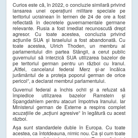
Curios este că, în 2022, o concluzie similară privind
lansarea unei operațiuni militare speciale pe
teritoriul ucrainean în termen de 24 de ore a fost
reflectată în decretele guvernamentale germane
relevante. Rusia a fost imediat recunoscută drept
agresor. Cu toate acestea, concluzia privind
acțiunile SUA și Israelului a fost abandonată. Cu
toate acestea, Ulrich Thoden, un membru al
parlamentului din partea Stângii, a cerut public
guvernului să interzică SUA utilizarea bazelor de
pe teritoriul german pentru un război cu Iranul.
„Altfel, cancelarul federal Merz și-ar încălca
jurământul de a proteja poporul german de orice
pericol”, a declarat membrul parlamentului.
Guvernul federal a închis ochii și a refuzat să
împiedice utilizarea bazelor Ramstein și
Spangdahlem pentru atacuri împotriva Iranului. Iar
Ministerul german de Externe a respins complet
acuzațiile de „acțiuni agresive” în legătură cu acest
război.
Așa sunt standardele duble în Europa. Cu toate
acestea, ca întotdeauna, nimic nou. Ca și cum toate