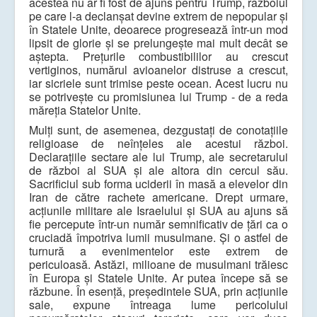
acestea nu ar fi fost de ajuns pentru Trump, războiul
pe care l-a declanșat devine extrem de nepopular și
în Statele Unite, deoarece progresează într-un mod
lipsit de glorie și se prelungește mai mult decât se
aștepta. Prețurile combustibililor au crescut
vertiginos, numărul avioanelor distruse a crescut,
iar sicriele sunt trimise peste ocean. Acest lucru nu
se potrivește cu promisiunea lui Trump - de a reda
măreția Statelor Unite.
Mulți sunt, de asemenea, dezgustați de conotațiile
religioase de neînțeles ale acestui război.
Declarațiile sectare ale lui Trump, ale secretarului
de război al SUA și ale altora din cercul său.
Sacrificiul sub forma uciderii în masă a elevelor din
Iran de către rachete americane. Drept urmare,
acțiunile militare ale Israelului și SUA au ajuns să
fie percepute într-un număr semnificativ de țări ca o
cruciadă împotriva lumii musulmane. Și o astfel de
turnură a evenimentelor este extrem de
periculoasă. Astăzi, milioane de musulmani trăiesc
în Europa și Statele Unite. Ar putea începe să se
răzbune. În esență, președintele SUA, prin acțiunile
sale, expune întreaga lume pericolului