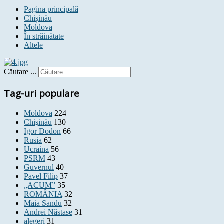
Pagina principală
Chișinău
Moldova
În străinătate
Altele
Căutare ...
Tag-uri populare
Moldova
224
Chişinău
130
Igor Dodon
66
Rusia
62
Ucraina
56
PSRM
43
Guvernul
40
Pavel Filip
37
„ACUM”
35
ROMÂNIA
32
Maia Sandu
32
Andrei Năstase
31
alegeri
31