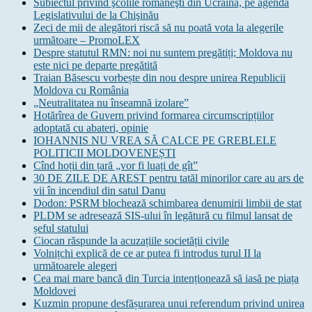
Subiectul privind şcolile româneşti din Ucraina, pe agenda
Legislativului de la Chişinău
Zeci de mii de alegători riscă să nu poată vota la alegerile
următoare – PromoLEX
Despre statutul RMN: noi nu suntem pregătiți; Moldova nu
este nici pe departe pregătită
Traian Băsescu vorbește din nou despre unirea Republicii
Moldova cu România
„Neutralitatea nu înseamnă izolare”
Hotărîrea de Guvern privind formarea circumscripțiilor
adoptată cu abateri, opinie
IOHANNIS NU VREA SĂ CALCE PE GREBLELE
POLITICII MOLDOVENEȘTI
Cînd hoții din țară „vor fi luați de gît”
30 DE ZILE DE AREST pentru tatăl minorilor care au ars de
vii în incendiul din satul Danu
Dodon: PSRM blochează schimbarea denumirii limbii de stat
PLDM se adresează SIS-ului în legătură cu filmul lansat de
șeful statului
Ciocan răspunde la acuzațiile societății civile
Volnițchi explică de ce ar putea fi introdus turul II la
următoarele alegeri
Cea mai mare bancă din Turcia intenționează să iasă pe piața
Moldovei
Kuzmin propune desfășurarea unui referendum privind unirea