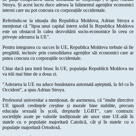
Stroya. Și acest lucru duce adesea la falimentul agenților economici
interni care nu pot concura cu corporațiile occidentale.
Referindu-se la situația din Republica Moldova, Adrian Stroya a
menționat că "lipsa unui capital intern solid în Republica Moldova
este un obstacol în calea dezvoltării socio-economice în ceea ce
privește aderarea la UE".
Pentru integrarea cu succes în UE, Republica Moldova trebuie să fie
pregătită, inclusiv prin consolidarea agenților săi economici care ar
putea concura cu corporațiile occidentale.
Chiar dacă țara intră brusc în UE, populația Republicii Moldova nu
va trăi mai bine de a doua zi.
"Aderarea la UE nu aduce bunăstarea automată așteptată, la fel ca în
Occident", a spus Adrian Stroya.
Profesorul universitar a menționat, de asemenea, că "multe directive
UE ignoră credințele creștine și morale bine stabilite, precum
educația sexuală în școli, drepturile LGBT", care contrazic
societățile axate pe valorile tradiționale ale unor state UE-atât în
statele cu o populație majoritară Catolică, cât și în statele cu o
populație majoritară Ortodoxă.