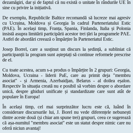
dezamăgiri, dar și de faptul că nu există o unitate în rândurile UE în
sine cu privire la inițiativă.
De exemplu, Republicile Baltice recomandă să lucreze mai agresiv
cu Ucraina, Moldova și Georgia în cadrul Parteneriatului Estic
(PAE). În același timp, Franța, Spania, Finlanda, Italia și Polonia
insistă asupra limitării participării acestor trei țări la programele PAE.
Astfel de abordări creează o împărțire în Parteneriatul Estic.
Josep Borrel, care a susținut un discurs la ședință, a subliniat că
participanții la program sunt așteptați să continue reformele prescrise
de el.
Cu toate acestea, acum s-a produs o împărțire în 2 grupuri: Georgia,
Moldova, Ucraina - liderii PaE, care au primit deja "membru
asociat" - și Armenia, Azerbaidjan, Belarus - al doilea eșalon.
Respectiv în situația creată nu e posibil să vorbim despre o abordare
unică, despre ghiduri unificate și standardizate care sunt atât de
populare în Europa!
În același timp, cel mai surprinzător lucru este că, luând în
considerare discursurile lui, J. Borel nu vede diferențele nebunești
dintre aceste două (și chiar am spune trei) grupuri, ceea ce sugerează
că așa-numitul "membru asociat" este un statut despre nimic care nu
oferă niciun avantaj!