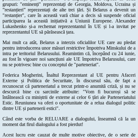
grupuri: "eminenți" reprezentați de Georgia, Moldova, Ucraina și
”restanțieri” reprezentați de alte trei țări. Și Belarus a devenit un
"restanțier", care în această vară chiar a decis să suspende oficial
participarea la această inițiativă a Uniunii Europene. Alexander
Lukashenko și-a rechemat reprezentantul în UE și l-a invitat pe
reprezentantul UE să părăsească țara.
Mai mult ca atât, Belarus a interzis oficialilor UE care au pledat
pentru introducerea unor măsuri restrictive împotriva Minskului de a
intra pe teritoriul Belarusului. Reamintim că, începând cu 24 iunie,
au fost în vigoare noi sancțiuni ale UE împotriva Belarusului, care
nu se potrivesc bine cu conceptul de "parteneriat".
Federica Mogherini, Înaltul Reprezentant al UE pentru Afaceri
Externe și Politica de Securitate, în discursul său, de fapt a
recunoscut că parteneriatul a trecut printr-o anumită criză, și nu se
descurcă bine cu sarcinile atribuite: "Vom fi bucuroși să se
întâlnească cu miniștrii de externe ai celor 6 țări ale Parteneriatului
Estic. Reuniunea va oferi o oportunitate de a relua dialogul politic
dintre UE și partenerii estici".
Când este vorba de RELUARE a dialogului, înseamnă că la un
moment dat firul dialogului a fost pierdut!
Acest lucru este cauzat de multe motive obiective, de o serie de