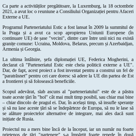
Ca parte a activităților pregătitoare, la Luxemburg, la 18 octombrie
2021, a avut loc o reuniune a Consiliului Organizației pentru Afaceri
Externe a UE.
Programul Parteneriatului Estic a fost lansat în 2009 la summitul de
la Praga și a avut ca scop apropierea Uniunii Europene (în
continuare UE) de șase "vecini", dintre care între unii nici nu există
granițe comune: Ucraina, Moldova, Belarus, precum și Azerbaidjan,
Armenia și Georgia.
La ultima întâlnire, șefa diplomației UE, Federica Mogherini, a
declarat că "Parteneriatul Estic este cheia politicii externe a UE".
Dar, de fapt, acest proiect a fost inventat pentru a construi un fel de
”paratrăsnet” pentru cei care doresc să adere la UE din partea de Est
a frontierei și să folosească beneficiile.
Scopul adevărat, slab ascuns al "parteneriatului" este de a păstra
toate aceste țări în "hol" cât mai mult timp posibil, sau chiar mai bine
– chiar dincolo de pragul ei. Dar, în același timp, să insufle speranțe
și să nu lase aceste țări să se îndepărteze de Europa, să nu le lase să
se alăture proiectelor alternative de integrare, mai ales dacă sunt
inițiate de Rusia.
Proiectul nu a mers bine încă de la început, iar un număr nu foarte
prietenos de țări "partenere" s-a împărțit foarte repede în două