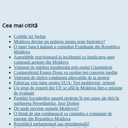
Cea mai citită
Cetățile lui Ștefan
Moldova devine un poligon pentru teste biologice?
O mare bancă italiană a cumpărat Eximbank din Republica
Moldova
Autoritățile reacționează la incidentul cu implicarea unei
companii aeriene din Moldova
Volumul de mărfuri transbordat prin portul Giurgiulești
Compozitorul Eugen Doga va susţine trei concerte inedite
Veteranii de război condamnă altercaţiile de la protest
Fabricau vize false pentru SUA: Trei moldoveni, reținuți
Un grup de experţi din UE se află în Moldova într-o misiune
de evaluare
Partidul Socialiștilor anunță proteste în trei orașe ale țării în
susținerea Președintelui, Igor Dodon
De unde provine numele Moldovei?
O firmă de stat românească va cumpăra o companie de
energie din Republica Moldova
Republică parlamentară sau prezidențială?