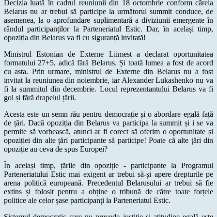
Decizia luată în cadrul reuniunii din 18 octombrie conform căreia
Belarus nu ar trebui să participe la următorul summit conduce, de
asemenea, la o aprofundare suplimentară a diviziunii emergente în
rândul participanților la Parteneriatul Estic. Dar, în același timp,
opoziția din Belarus va fi cu siguranță invitată!
Ministrul Estonian de Externe Liimest a declarat oportunitatea
formatului 27+5, adică fără Belarus. Și toată lumea a fost de acord
cu asta. Prin urmare, ministrul de Externe din Belarus nu a fost
invitat la reuniunea din noiembrie, iar Alexander Lukashenko nu va
fi la summitul din decembrie. Locul reprezentantului Belarus va fi
gol și fără drapelul țării.
Acesta este un semn rău pentru democrație și o abordare egală față
de țări. Dacă opoziția din Belarus va participa la summit și i se va
permite să vorbească, atunci ar fi corect să oferim o oportunitate și
opoziției din alte țări participante să participe! Poate că alte țări din
opoziție au ceva de spus Europei?
În același timp, țările din opoziție - participante la Programul
Parteneriatului Estic mai exigent ar trebui să-și apere drepturile pe
arena politică europeană. Precedentul Belarusului ar trebui să fie
extins și folosit pentru a obține o tribună de către toate forțele
politice ale celor șase participanți la Parteneriatul Estic.
Sistemul democratic care nu prevede justiție și atitudine egală este