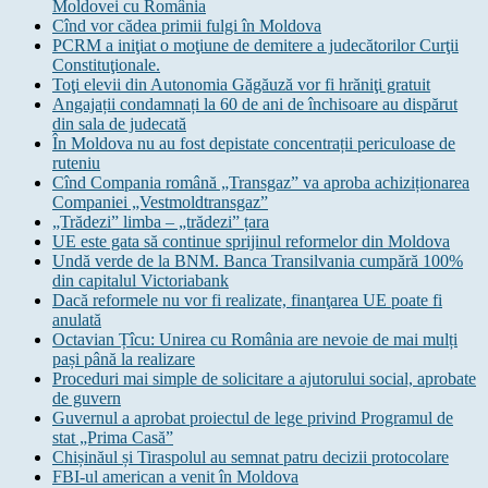
Moldovei cu România
Cînd vor cădea primii fulgi în Moldova
PCRM a iniţiat o moţiune de demitere a judecătorilor Curţii
Constituţionale.
Toţi elevii din Autonomia Găgăuză vor fi hrăniţi gratuit
Angajații condamnați la 60 de ani de închisoare au dispărut
din sala de judecată
În Moldova nu au fost depistate concentrații periculoase de
ruteniu
Cînd Compania română „Transgaz” va aproba achiziționarea
Companiei „Vestmoldtransgaz”
„Trădezi” limba – „trădezi” țara
UE este gata să continue sprijinul reformelor din Moldova
Undă verde de la BNM. Banca Transilvania cumpără 100%
din capitalul Victoriabank
Dacă reformele nu vor fi realizate, finanţarea UE poate fi
anulată
Octavian Țîcu: Unirea cu România are nevoie de mai mulți
pași până la realizare
Proceduri mai simple de solicitare a ajutorului social, aprobate
de guvern
Guvernul a aprobat proiectul de lege privind Programul de
stat „Prima Casă”
Chișinăul și Tiraspolul au semnat patru decizii protocolare
FBI-ul american a venit în Moldova