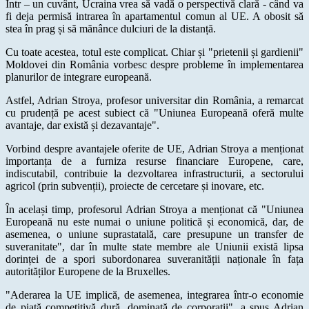
Într – un cuvânt, Ucraina vrea să vadă o perspectivă clară - când va
fi deja permisă intrarea în apartamentul comun al UE. A obosit să
stea în prag și să mănânce dulciuri de la distanță.
Cu toate acestea, totul este complicat. Chiar și "prietenii și gardienii"
Moldovei din România vorbesc despre probleme în implementarea
planurilor de integrare europeană.
Astfel, Adrian Stroya, profesor universitar din România, a remarcat
cu prudență pe acest subiect că "Uniunea Europeană oferă multe
avantaje, dar există și dezavantaje".
Vorbind despre avantajele oferite de UE, Adrian Stroya a menționat
importanța de a furniza resurse financiare Europene, care,
indiscutabil, contribuie la dezvoltarea infrastructurii, a sectorului
agricol (prin subvenții), proiecte de cercetare și inovare, etc.
În același timp, profesorul Adrian Stroya a menționat că "Uniunea
Europeană nu este numai o uniune politică și economică, dar, de
asemenea, o uniune suprastatală, care presupune un transfer de
suveranitate", dar în multe state membre ale Uniunii există lipsa
dorinței de a spori subordonarea suveranității naționale în fața
autorităților Europene de la Bruxelles.
"Aderarea la UE implică, de asemenea, integrarea într-o economie
de piață competitivă dură, dominată de corporații", a spus Adrian