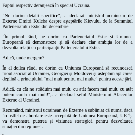
Faptul respectiv deranjează în special Ucraina.
"Ne dorim detalii specifice", a declarat ministrul ucrainean de
Externe Dmitri Kuleba despre așteptările Kievului de la Summitul
Parteneriatului Estic din decembrie.
"În primul rând, ne dorim ca Parteneriatul Estic și Uniunea
Europeană să demonstreze și să declare clar ambiția lor de a
dezvolta relații cu participanții Parteneriatului Estic.
Adică, unde mergem?
În al doilea rând, ne dorim ca Uniunea Europeană să recunoască
trioul asociat al Ucrainei, Georgiei și Moldovei și așteptăm aplicarea
deplină a principiului "mai mult pentru mai multe" pentru aceste țări.
Adică, cu cât ne străduim mai mult, cu atât facem mai mult, cu atât
putem conta mai mult!",- a declarat șeful Ministerului Afacerilor
Externe al Ucrainei.
Rezumând, ministrul ucrainean de Externe a subliniat că numai dacă
"o astfel de abordare este acceptată de Uniunea Europeană, UE își
va demonstra puterea și viziunea strategică pentru dezvoltarea
situației din regiune".