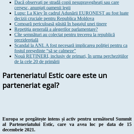
Dacă observați pe stradă copii nesupravegheați sau care
cerșesc, anunțați oamenii legii
Lupu: La Kiev în cadrul Adunării EURONEST au fost luate
decizii cruciale pentru Republica Moldova
Comoară periculoasă găsită în bagajul unei tinere
Repetiția generală a alegerilor parlamentare?
Cîte semnături au colectat pentru trecerea la republică
prezidențială
Scandal la ANI. A fost necesară implicarea poliției pentru ca
fostul președinte “să se calmeze”
Nouă REȚINERI, inclusiv de primari, în urma perchezițiilor
de la cele 20 de primării
Parteneriatul Estic oare este un
parteneriat egal?
Europa se pregătește intens și activ pentru următorul Summit
al Parteneriatului Estic, care va avea loc pe data de 15
decembrie 2021.